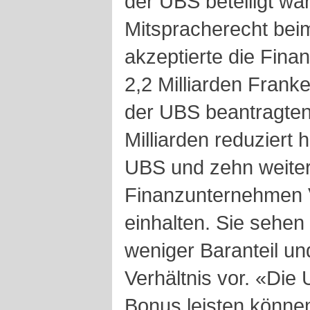
der UBS beteiligt war
Mitspracherecht bei
akzeptierte die Fina
2,2 Milliarden Franke
der UBS beantragten 
Milliarden reduziert
UBS und zehn weite
Finanzunternehmen V
einhalten. Sie sehe
weniger Baranteil un
Verhältnis vor. «Die
Bonus leisten könne