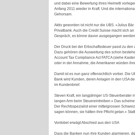
und dabei eine Bewertung ihres Heimetli vorlegen
Anfang 2011 wieder in Kraft. Und die internatio
Gehorsam.
Aktiv geworden ist nicht nur die UBS. «Julius Bär
Privatbank. Auch die Credit Suisse macht sich an
Gespräch, es könne davon ausgegangen werden,
Der Druck bei der Erbschaftssteuer passt zu den
Dazu gehören die Ausweitung des schon bestehe
Account Tax Compliance Act FATCA (siehe Kast
oder in der Annahme, die Amerikaner würden ihr
Damit ist es nun ganz offensichtlich vorbei. Die
Bank wird Kunden, deren Anlagen in den USA den 
im Kundenbrief.
Steven Kraft, ein langjähriger US-Steuerberater 
langen Arm beim Steuereintreiben.» Das scheine 
Der Rechtsspezialist einer mittelgrossen Schweizer
sagen können, sie hätten ihre Pflicht getan.» Sta
Vontobel erwägt Abschied aus den USA
Dass die Banken nun ihre Kunden alarmieren, dür