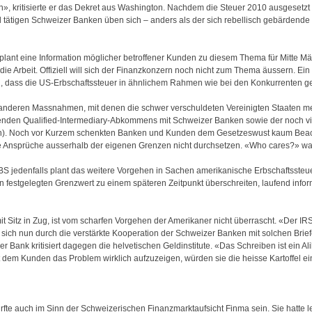
», kritisierte er das Dekret aus Washington. Nachdem die Steuer 2010 ausgesetzt w
nal tätigen Schweizer Banken üben sich – anders als der sich rebellisch gebärden
 plant eine Information möglicher betroffener Kunden zu diesem Thema für Mitte Mär
 die Arbeit. Offiziell will sich der Finanzkonzern noch nicht zum Thema äussern. E
 dass die US-Erbschaftssteuer in ähnlichem Rahmen wie bei den Konkurrenten g
 anderen Massnahmen, mit denen die schwer verschuldeten Vereinigten Staaten me
nden Qualified-Intermediary-Abkommens mit Schweizer Banken sowie der noch vie
en). Noch vor Kurzem schenkten Banken und Kunden dem Gesetzeswust kaum Beac
e Ansprüche ausserhalb der eigenen Grenzen nicht durchsetzen. «Who cares?» war 
 UBS jedenfalls plant das weitere Vorgehen in Sachen amerikanische Erbschaftsste
festgelegten Grenzwert zu einem späteren Zeitpunkt überschreiten, laufend infor
mit Sitz in Zug, ist vom scharfen Vorgehen der Amerikaner nicht überrascht. «Der I
sich nun durch die verstärkte Kooperation der Schweizer Banken mit solchen Brief
 Bank kritisiert dagegen die helvetischen Geldinstitute. «Das Schreiben ist ein Alibi
tt dem Kunden das Problem wirklich aufzuzeigen, würden sie die heisse Kartoffel ei
fte auch im Sinn der Schweizerischen Finanzmarktaufsicht Finma sein. Sie hatte 