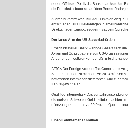
neuen Offshore-Politik die Banken aufgerufen, 
die Erbschaftssteuer sei auf dem Berner Radar, 
Alternativ kommt wohl nur der Hummler-Weg in Fr
entschieden, aus Direktanlagen in amerikanische
Direktanlagen zurückgezogen», sagt ein Spreche
Der lange Arm der US-Steuerbehörden
Erbschaftssteuer Das 95-jährige Gesetz setzt die
Aktien und Schuldpapiere von US-Organisationen. 
Angehörigen weltweit von der US-Erbschaftssteue
FATCA Der Foreign Account Tax Compliance Act gil
Steuereintreiben zu machen. Ab 2013 müssen si
betroffenen Informationslieferanten wird zudem 
Kapitalgewinne an.
Qualified Intermediary Das zur Jahrtausendwende
die meisten Schweizer Geldinstitute, machten mi
offenzulegen oder bis zu 30 Prozent Quellensteu
Einen Kommentar schreiben