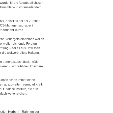
urde, ist die Abgabepflicht seit
de Hummler – in vorauseilendem
z», heisst es bei der Zürcher
in CS-Manager sagt aber im
ehandhabt würde.
hr Steuergeld eintreiben wollen.
l weiterreichende Foreign
htung – sei es aus Unwissen
die weitverbreitete Haltung.
uer generalstabsmässig. «Die
mieren», schreibt die Grossbank
RS hatte schon immer einen
en auszuweiten, vermutet Kraft.
 für diese Institute, die nun
nfach weiterreichen.
letzten Herbst im Rahmen der