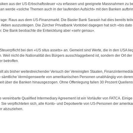
Risiken aus der US-Erbschaftssteuer «zu erfassen und geeignete Massnahmen zu be
man werde «solche Themen auch in der laufenden Aufsicht» mit den Banken aufbri
age: Raus aus dem US-Finanzmarkt. Die Basler Bank Sarasin hat dies bereits teilw
 Aktien auszusteigen. Die Zürcher Privatbank Vontobel dagegen hat sich «bis dato
r. Die Bank beobachte die Entwicklung aber «sehr genau».
 Steuerpflicht bei den «US situs assets» an. Gemeint sind Werte, die in den USA li
Weil nicht die Nationalität des Bürgers ausschlaggebend ist, sondern der Ort der 
r betroffen.
t als bisher weitestreichender Versuch der Vereinigten Staaten, Finanzintermediäre
e sämtliche Vermögenswerte von amerikanischen Personen unabhängig von deren 
weit über die Banken hinausgezogen. Ohne Offenlegung fallen 30 Prozent Quellenst
 vereinbarte Qualified Intermediary Agreement ist ein Vorläufer von FATCA. Eini
t. Sie verpflichteten sich, alle Konto- und Depotwerte von US-Personen der ameri
er abzuziehen.