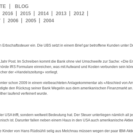
TE
BLOG
2016
2015
2014
2013
2012
7
2006
2005
2004
n Erbschaftssteuer ein. Die UBS setzt in einem Brief gar betroffene Kunden unter D
Jahr Post. Im Schreiben kommt die Bank ohne viel Umschweife zur Sache: «Die E
hörde IRS Formulare einreichen, was mit Aufwand und Kosten verbunden sein kön
elcher der «Handelszeitung» vorliegt.
mmler schon 2009 in einem vielbeachteten Anlagekommentar als «Abschied von Amer
ndigte den Rückzug seiner Bank Wegelin aus dem amerikanischen Finanzmarkt an.
her laufend verfeinert wurde.
der USA trifft, sondern weltweit Bedeutung hat. Der Steuer unterliegen nämlich all 
anisch ist. Darunter fallen neben einem Haus in den USA auch amerikanische Aktie
ie Kinder von Hans Rüdisühli selig aus Melchnau müssen wegen der paar IBM-Akti