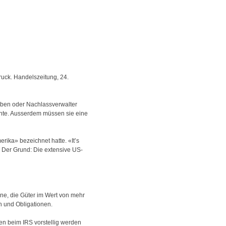
ruck. Handelszeitung, 24.
rben oder Nachlassverwalter
nte. Ausserdem müssen sie eine
ika» bezeichnet hatte. «It’s
 Der Grund: Die extensive US-
jene, die Güter im Wert von mehr
n und Obligationen.
en beim IRS vorstellig werden