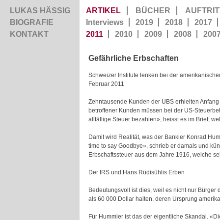
LUKAS HÄSSIG
ARTIKEL
BÜCHER
AUFTRIT
BIOGRAFIE
Interviews
2019
2018
2017
KONTAKT
2011
2010
2009
2008
200
Gefährliche Erbschaften
Schweizer Institute lenken bei der amerikanische
Februar 2011
Zehntausende Kunden der UBS erhielten Anfang 
betroffener Kunden müssen bei der US-Steuerbe
allfällige Steuer bezahlen», heisst es im Brief, w
Damit wird Realität, was der Bankier Konrad Hu
time to say Goodbye», schrieb er damals und kü
Erbschaftssteuer aus dem Jahre 1916, welche seit
Der IRS und Hans Rüdisühlis Erben
Bedeutungsvoll ist dies, weil es nicht nur Bürger 
als 60 000 Dollar halten, deren Ursprung amerik
Für Hummler ist das der eigentliche Skandal. «D