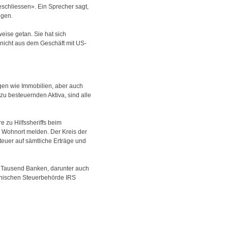
schliessen». Ein Sprecher sagt,
ngen.
eise getan. Sie hat sich
 nicht aus dem Geschäft mit US-
egen wie Immobilien, aber auch
zu besteuernden Aktiva, sind alle
 zu Hilfssheriffs beim
Wohnort melden. Der Kreis der
euer auf sämtliche Erträge und
ge Tausend Banken, darunter auch
kanischen Steuerbehörde IRS