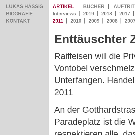
LUKAS HÄSSIG
ARTIKEL
BÜCHER
AUFTRIT
BIOGRAFIE
Interviews
2019
2018
2017
KONTAKT
2011
2010
2009
2008
200
Enttäuschter
Raiffeisen will die P
Vontobel verschmelze
Unterfangen. Handel
2011
An der Gotthardstra
Paradeplatz ist die 
respektieren alle, da