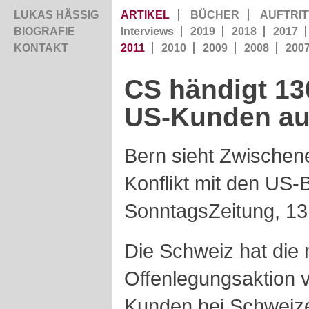
LUKAS HÄSSIG
ARTIKEL
BÜCHER
AUFTRIT
BIOGRAFIE
Interviews
2019
2018
2017
KONTAKT
2011
2010
2009
2008
200
CS
händigt
13
US-Kunden a
Bern sieht Zwischen
Konflikt mit den US-
SonntagsZeitung, 1
Die Schweiz hat die
Offenlegungsaktion 
Kunden bei Schweize