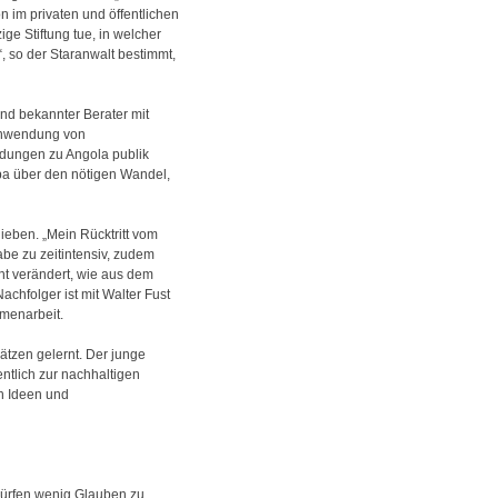
n im privaten und öffentlichen
ige Stiftung tue, in welcher
, so der Staranwalt bestimmt,
nd bekannter Berater mit
 Anwendung von
indungen zu Angola publik
opa über den nötigen Wandel,
ieben. „Mein Rücktritt vom
abe zu zeitintensiv, zudem
cht verändert, wie aus dem
achfolger ist mit Walter Fust
mmenarbeit.
ätzen gelernt. Der junge
ntlich zur nachhaltigen
en Ideen und
rwürfen wenig Glauben zu