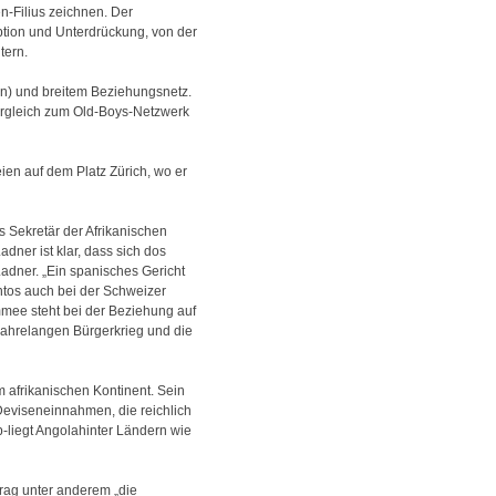
n-Filius zeichnen. Der
uption und Unterdrückung, von der
tern.
en) und breitem Beziehungsnetz.
ergleich zum Old-Boys-Netzwerk
eien auf dem Platz Zürich, wo er
s Sekretär der Afrikanischen
ner ist klar, dass sich dos
adner. „Ein spanisches Gericht
antos auch bei der Schweizer
mmee steht bei der Beziehung auf
 jahrelangen Bürgerkrieg und die
 afrikanischen Kontinent. Sein
Deviseneinnahmen, die reichlich
liegt Angolahinter Ländern wie
trag unter anderem „die