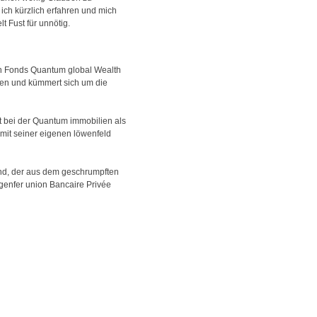
ch kürzlich erfahren und mich
t Fust für unnötig.
in Fonds Quantum global Wealth
ien und kümmert sich um die
rt bei der Quantum immobilien als
mit seiner eigenen löwenfeld
und, der aus dem geschrumpften
genfer union Bancaire Privée