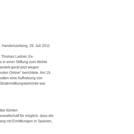
 Handelszeitung, 28. Juli 2011
t Thomas Ladner, Ex-
s in einer Stiftung zum Wohle
andelt-gerät jetzt wegen
nuten Online“ berichtete. Am 19.
hatten eine Aufhebung von
Strafermittlungsbehörde war
ler führten
altschaft für möglich, dass die
ng mit Ermittlungen in Spanien,