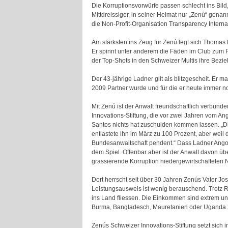
Die Korruptionsvorwürfe passen schlecht ins Bil
Mittdreissiger, in seiner Heimat nur „Zenú“ gena
die Non-Profit-Organisation Transparency Internati
Am stärksten ins Zeug für Zenú legt sich Thomas
Er spinnt unter anderem die Fäden im Club zum 
der Top-Shots in den Schweizer Multis ihre Bezie
Der 43-jährige Ladner gilt als blitzgescheit. Er 
2009 Partner wurde und für die er heute immer noc
Mit Zenú ist der Anwalt freundschaftlich verbund
Innovations-Stiftung, die vor zwei Jahren vom A
Santos nichts hat zuschulden kommen lassen. „Di
entlastete ihn im März zu 100 Prozent, aber weil
Bundesanwaltschaft pendent.“ Dass Ladner Angola
dem Spiel. Offenbar aber ist der Anwalt davon üb
grassierende Korruption niedergewirtschafteten N
Dort herrscht seit über 30 Jahren Zenús Vater J
Leistungsausweis ist wenig berauschend. Trotz R
ins Land fliessen. Die Einkommen sind extrem u
Burma, Bangladesch, Mauretanien oder Uganda 
Zenús Schweizer Innovations-Stiftung setzt sich 