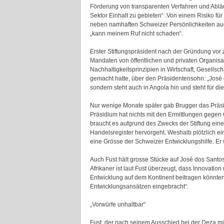
Förderung von transparenten Verfahren und Abläuf
Sektor Einhalt zu gebieten“ .Von einem Risiko für 
neben namhaften Schweizer Persönlichkeiten auch d
„kann meinem Ruf nicht schaden“.
Erster Stiftungspräsident nach der Gründung vo
Mandaten von öffentlichen und privaten Organis
Nachhaltigkeitsprinzipien in Wirtschaft, Gesellsc
gemacht hatte, über den Präsidentensohn: „José d
sondern steht auch in Angola hin und steht für di
Nur wenige Monate später gab Brugger das Präsidiu
Präsidium hat nichts mit den Ermittlungen gegen 
braucht es aufgrund des Zwecks der Stiftung einen
Handelsregister hervorgeht. Weshalb plötzlich ein 
eine Grösse der Schweizer Entwicklungshilfe. Er
Auch Fust hält grosse Stücke auf José dos Santos
Afrikaner ist laut Fust überzeugt, dass Innovati
Entwicklung auf dem Kontinent beitragen könnten.
Entwicklungsansätzen eingebracht“.
„Vorwürfe unhaltbar“
Fust, der nach seinem Ausschied bei der Deza mit