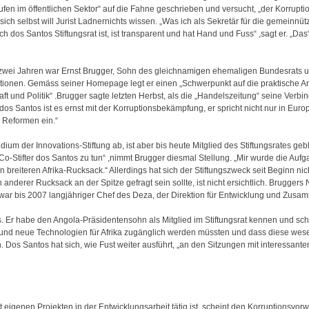
en im öffentlichen Sektor“ auf die Fahne geschrieben und versucht, „der Korruptio
sich selbst will Jurist Ladnernichts wissen. „Was ich als Sekretär für die gemeinnütz
os Santos Stiftungsrat ist, ist transparent und hat Hand und Fuss“ ,sagt er. „Das“
r zwei Jahren war Ernst Brugger, Sohn des gleichnamigen ehemaligen Bundesrats u
ationen. Gemäss seiner Homepage legt er einen „Schwerpunkt auf die praktische
haft und Politik“ .Brugger sagte letzten Herbst, als die „Handelszeitung“ seine Verb
os Santos ist es ernst mit der Korruptionsbekämpfung, er spricht nicht nur in Eur
e Reformen ein.“
m der Innovations-Stiftung ab, ist aber bis heute Mitglied des Stiftungsrates gebl
Co-Stifter dos Santos zu tun“ ,nimmt Brugger diesmal Stellung. „Mir wurde die Aufg
 breiteren Afrika-Rucksack.“ Allerdings hat sich der Stiftungszweck seit Beginn ni
anderer Rucksack an der Spitze gefragt sein sollte, ist nicht ersichtlich. Bruggers N
 war bis 2007 langjähriger Chef des Deza, der Direktion für Entwicklung und Zusa
. Er habe den Angola-Präsidentensohn als Mitglied im Stiftungsrat kennen und sch
on und neue Technologien für Afrika zugänglich werden müssten und dass diese wese
 Dos Santos hat sich, wie Fust weiter ausführt, „an den Sitzungen mit interessant
 eigenen Projekten in der Entwicklungsarbeit tätig ist, scheint den Korruptionsvo