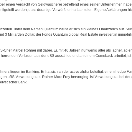
r einen Verdacht von Geldwäscherei betreffend eines seiner Unternehmen habe i
 mitgeteilt worden, dass derartige Vorwürfe unhaltbar seien. Eigene Abklärungen hiel
chzeiten. unter dem Namen Quantum baute er sich ein kleines Finanzreich auf. Se
3 Milliarden Dollar, der Fonds Quantum global Real Estate investiert in immobil
-Chef Marcel Rohner mit dabei. Er, mit 46 Jahren nur wenig älter als ladner, agie
 horrenden Verlusten aus der uBS ausschied und an einem Comeback arbeitet, ist 
ers liegen im Banking. Er hat sich an der active alpha beteiligt, einem hedge F
gen uBS-Verwaltungsrats Rainer-Marc Frey hervorging, ist Verwaltungsrat bei der 
elvetischer Bank.