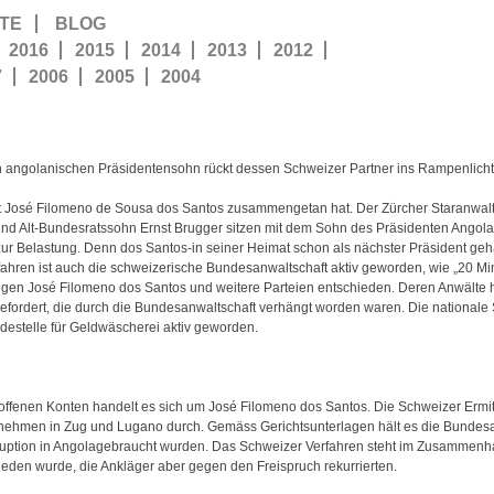
TE
BLOG
2016
2015
2014
2013
2012
7
2006
2005
2004
 angolanischen Präsidentensohn rückt dessen Schweizer Partner ins Rampenlicht.
 mit José Filomeno de Sousa dos Santos zusammengetan hat. Der Zürcher Staranwal
und Alt-Bundesratssohn Ernst Brugger sitzen mit dem Sohn des Präsidenten Angola
ur Belastung. Denn dos Santos-in seiner Heimat schon als nächster Präsident geh
erfahren ist auch die schweizerische Bundesanwaltschaft aktiv geworden, wie „20 Mi
gegen José Filomeno dos Santos und weitere Parteien entschieden. Deren Anwälte 
fordert, die durch die Bundesanwaltschaft verhängt worden waren. Die nationale 
destelle für Geldwäscherei aktiv geworden.
troffenen Konten handelt es sich um José Filomeno dos Santos. Die Schweizer Ermitt
ehmen in Zug und Lugano durch. Gemäss Gerichtsunterlagen hält es die Bundesanw
uption in Angolagebraucht wurden. Das Schweizer Verfahren steht im Zusammenha
eden wurde, die Ankläger aber gegen den Freispruch rekurrierten.