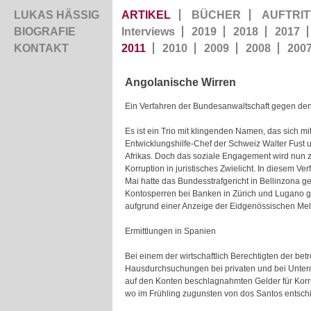
LUKAS HÄSSIG
ARTIKEL
BÜCHER
AUFTRIT
BIOGRAFIE
Interviews
2019
2018
2017
KONTAKT
2011
2010
2009
2008
200
Angolanische Wirren
Ein Verfahren der Bundesanwaltschaft gegen den
Es ist ein Trio mit klingenden Namen, das sich
Entwicklungshilfe-Chef der Schweiz Walter Fust 
Afrikas. Doch das soziale Engagement wird nun z
Korruption in juristisches Zwielicht. In diesem V
Mai hatte das Bundesstrafgericht in Bellinzona 
Kontosperren bei Banken in Zürich und Lugano ge
aufgrund einer Anzeige der Eidgenössischen Mel
Ermittlungen in Spanien
Bei einem der wirtschaftlich Berechtigten der be
Hausdurchsuchungen bei privaten und bei Untern
auf den Konten beschlagnahmten Gelder für Korr
wo im Frühling zugunsten von dos Santos entschi