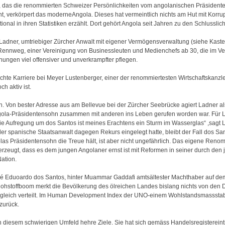
d, das die renommierten Schweizer Persönlichkeiten vom angolanischen Präsidente
nnt, verkörpert das moderneAngola. Dieses hat vermeintlich nichts am Hut mit Korr
onal in ihren Statistiken erzählt. Dort gehört Angola seit Jahren zu den Schlusslich
 Ladner, umtriebiger Zürcher Anwalt mit eigener Vermögensverwaltung (siehe Kast
Rennweg, einer Vereinigung von Businessleuten und Medienchefs ab 30, die im V
hungen viel offensiver und unverkrampfter pflegen.
machte Karriere bei Meyer Lustenberger, einer der renommiertesten Wirtschaftskanzl
h aktiv ist.
en. Von bester Adresse aus am Bellevue bei der Zürcher Seebrücke agiert Ladner al
ngola-Präsidentensohn zusammen mit anderen ins Leben gerufen worden war. Für Lad
e Aufregung um dos Santos ist meines Erachtens ein Sturm im Wasserglas“ ,sagt L
 der spanische Staatsanwalt dagegen Rekurs eingelegt hatte, bleibt der Fall dos S
s Präsidentensohn die Treue hält, ist aber nicht ungefährlich. Das eigene Reno
erzeugt, dass es dem jungen Angolaner ernst ist mit Reformen in seiner durch den
ation.
osé Eduoardo dos Santos, hinter Muammar Gaddafi amtsältester Machthaber auf dem
ohstoffboom merkt die Bevölkerung des ölreichen Landes bislang nichts von den 
ngleich verteilt. Im Human Development Index der UNO-einem Wohlstandsmassstab-
zurück.
in diesem schwierigen Umfeld hehre Ziele. Sie hat sich gemäss Handelsregisterein