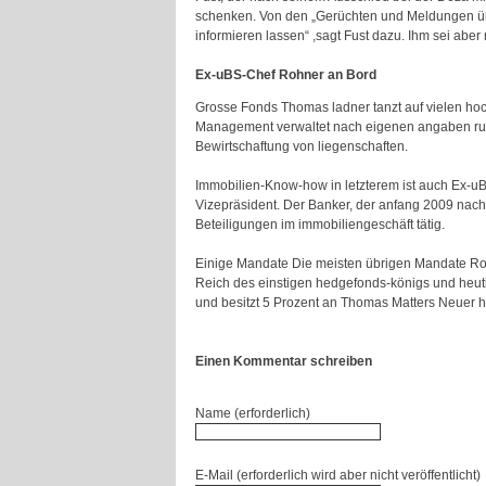
schenken. Von den „Gerüchten und Meldungen übe
informieren lassen“ ,sagt Fust dazu. Ihm sei aber
Ex-uBS-Chef Rohner an Bord
Grosse Fonds Thomas ladner tanzt auf vielen ho
Management verwaltet nach eigenen angaben rund 
Bewirtschaftung von liegenschaften.
Immobilien-Know-how in letzterem ist auch Ex-uBS
Vizepräsident. Der Banker, der anfang 2009 nach
Beteiligungen im immobiliengeschäft tätig.
Einige Mandate Die meisten übrigen Mandate Rohn
Reich des einstigen hedgefonds-königs und heuti
und besitzt 5 Prozent an Thomas Matters Neuer h
Einen Kommentar schreiben
Name (erforderlich)
E-Mail (erforderlich wird aber nicht veröffentlicht)