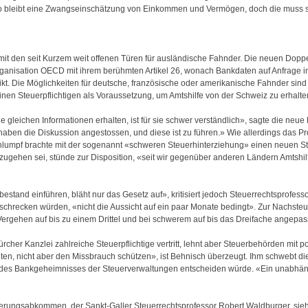
tio bleibt eine Zwangseinschätzung von Einkommen und Vermögen, doch die muss si
 mit den seit Kurzem weit offenen Türen für ausländische Fahnder. Die neuen D
rganisation OECD mit ihrem berühmten Artikel 26, wonach Bankdaten auf Anfrage i
ikt. Die Möglichkeiten für deutsche, französische oder amerikanische Fahnder sind
einen Steuerpflichtigen als Voraussetzung, um Amtshilfe von der Schweiz zu erhalte
 gleichen Informationen erhalten, ist für sie schwer verständlich», sagte die neue
ben die Diskussion angestossen, und diese ist zu führen.» Wie allerdings das Pr
chlumpf brachte mit der sogenannt «schweren Steuerhinterziehung» einen neuen Stra
ehen sei, stünde zur Disposition, «seit wir gegenüber anderen Ländern Amtshilfe
estand einführen, bläht nur das Gesetz auf», kritisiert jedoch Steuerrechtsprofes
chrecken würden, «nicht die Aussicht auf ein paar Monate bedingt». Zur Nachsteu
 Vergehen auf bis zu einem Drittel und bei schwerem auf bis das Dreifache angepa
rcher Kanzlei zahlreiche Steuerpflichtige vertritt, lehnt aber Steuerbehörden mit po
n, nicht aber den Missbrauch schützen», ist Behnisch überzeugt. Ihm schwebt die
ng des Bankgeheimnisses der Steuerverwaltungen entscheiden würde. «Ein unabhän
uerungsabkommen, der Sankt-Galler Steuerrechtsprofessor Robert Waldburger, sieht 