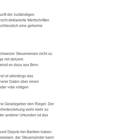
kunft der zuständigen
cht deklarierte Wertschriften
schliesslich eine geheime
chweizer Steuerwesen nicht zu.
ge mit stolzem
eisst es dazu aus Bern.
d ist allerdings das
cherer Daten über einen
der «die nötigen
sche Gesetzgeber den Riegel. Der
erhinterziehung wohl mehr zu
er anderer Urkunden ist das
i und Depots bei Banken haben.
chweigen, der Steuersünder kann