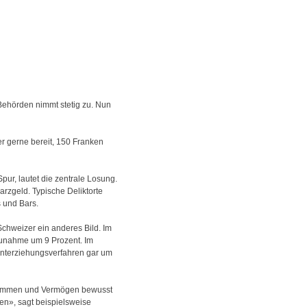
Behörden nimmt stetig zu. Nun
r gerne bereit, 150 Franken
pur, lautet die zentrale Losung.
rzgeld. Typische Deliktorte
 und Bars.
 Schweizer ein anderes Bild. Im
 Zunahme um 9 Prozent. Im
Hinterziehungsverfahren gar um
Einkommen und Vermögen bewusst
en», sagt beispielsweise