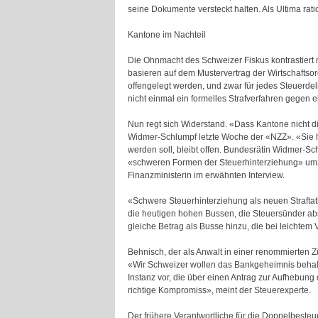
seine Dokumente versteckt halten. Als Ultima ra
Kantone im Nachteil
Die Ohnmacht des Schweizer Fiskus kontrastiert
basieren auf dem Mustervertrag der Wirtschaftso
offengelegt werden, und zwar für jedes Steuerdel
nicht einmal ein formelles Strafverfahren gegen 
Nun regt sich Widerstand. «Dass Kantone nicht die
Widmer-Schlumpf letzte Woche der «NZZ». «Sie ha
werden soll, bleibt offen. Bundesrätin Widmer-S
«schweren Formen der Steuerhinterziehung» umzug
Finanzministerin im erwähnten Interview.
«Schwere Steuerhinterziehung als neuen Straftatb
die heutigen hohen Bussen, die Steuersünder abs
gleiche Betrag als Busse hinzu, die bei leichtem
Behnisch, der als Anwalt in einer renommierten Zü
«Wir Schweizer wollen das Bankgeheimnis behalte
Instanz vor, die über einen Antrag zur Aufhebu
richtige Kompromiss», meint der Steuerexperte.
Der frühere Verantwortliche für die Doppelbeste