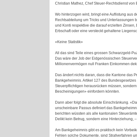
Christian Mathez, Chef Steuer-Rechtsdienst von 
Wo hinterzogen wird, bringt eine Auflistung aus d
Rechtsabteilung um Tricks und Unterlassungen bei
und Konti respektive die darauf erzielten Zinsen
Erbschaft oder eine versteckt gehaltene Liegensc
«Keine Statistik»
All das sind Teile eines grossen Schwarzgeld-P
Das wäre der Job der Eidgenössischen Steuerverwa
Millionenvermögen null Franken Einkommen deklar
Das ändert nichts daran, dass die Kantone das Pr
Bankgeheimnis. Artikel 127 des Bundesgesetzes üb
Steuerpflichtigen herausrücken müssen, sondern
Bescheinigungen» einfordern könnten.
Dann aber folgt die absolute Einschränkung. «Da
unscheinbare Passus definiert das Bankgeheimni
berichten wüssten als alle kantonalen Steueräm
Delikt kein Betrug, sondern eine Hinterziehung, –
Am Bankgeheimnis gibt es praktisch kein Vorbei
Fehlen solche Dokumente, sind Strafverfahren u