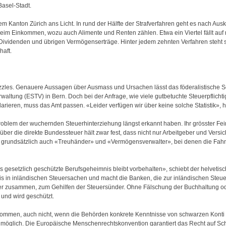
Basel-Stadt.
em Kanton Zürich ans Licht. In rund der Hälfte der Strafverfahren geht es nach Aus
m Einkommen, wozu auch Alimente und Renten zählen. Etwa ein Viertel fällt auf ni
, Dividenden und übrigen Vermögenserträge. Hinter jedem zehnten Verfahren steht 
haft.
uzzles. Genauere Aussagen über Ausmass und Ursachen lässt das föderalistische S
ltung (ESTV) in Bern. Doch bei der Anfrage, wie viele gutbetuchte Steuerpflichti
ieren, muss das Amt passen. «Leider verfügen wir über keine solche Statistik», h
oblem der wuchernden Steuerhinterziehung längst erkannt haben. Ihr grösster Fein
er die direkte Bundessteuer hält zwar fest, dass nicht nur Arbeitgeber und Versi
 grundsätzlich auch «Treuhänder» und «Vermögensverwalter», bei denen die Fahn
s gesetzlich geschützte Berufsgeheimnis bleibt vorbehalten», schiebt der helveti
s in inländischen Steuersachen und macht die Banken, die zur inländischen Steu
ter zusammen, zum Gehilfen der Steuersünder. Ohne Fälschung der Buchhaltung od
 und wird geschützt.
kommen, auch nicht, wenn die Behörden konkrete Kenntnisse von schwarzen Kont
nmöglich. Die Europäische Menschenrechtskonvention garantiert das Recht auf S