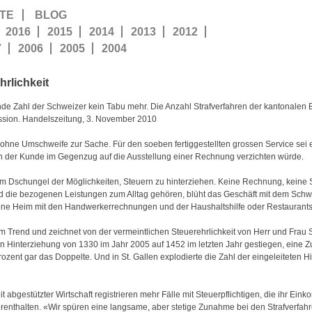
TE
BLOG
2016
2015
2014
2013
2012
7
2006
2005
2004
rlichkeit
de Zahl der Schweizer kein Tabu mehr. Die Anzahl Strafverfahren der kantonalen 
ussion. Handelszeitung, 3. November 2010
hne Umschweife zur Sache. Für den soeben fertiggestellten grossen Service sei e
nn der Kunde im Gegenzug auf die Ausstellung einer Rechnung verzichten würde.
e im Dschungel der Möglichkeiten, Steuern zu hinterziehen. Keine Rechnung, keine S
d die bezogenen Leistungen zum Alltag gehören, blüht das Geschäft mit dem Schwa
ene Heim mit den Handwerkerrechnungen und der Haushaltshilfe oder Restaurants
gt im Trend und zeichnet von der vermeintlichen Steuerehrlichkeit von Herr und Frau
en Hinterziehung von 1330 im Jahr 2005 auf 1452 im letzten Jahr gestiegen, eine
ozent gar das Doppelte. Und in St. Gallen explodierte die Zahl der eingeleiteten 
it abgestützter Wirtschaft registrieren mehr Fälle mit Steuerpflichtigen, die ihr 
renthalten. «Wir spüren eine langsame, aber stetige Zunahme bei den Strafverfahr