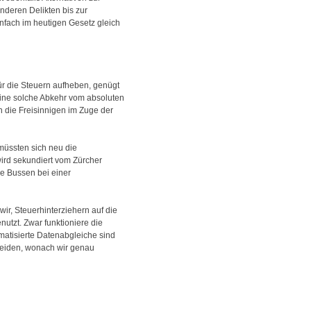
deren Delikten bis zur
nfach im heutigen Gesetz gleich
ür die Steuern aufheben, genügt
 eine solche Abkehr vom absoluten
n die Freisinnigen im Zuge der
müssten sich neu die
wird sekundiert vom Zürcher
re Bussen bei einer
ir, Steuerhinterziehern auf die
nutzt. Zwar funktioniere die
omatisierte Datenabgleiche sind
heiden, wonach wir genau