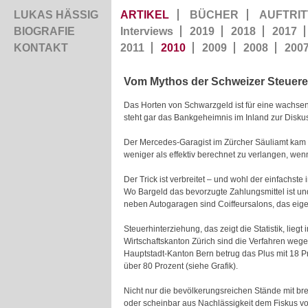
LUKAS HÄSSIG
ARTIKEL
BÜCHER
AUFTRIT
BIOGRAFIE
Interviews
2019
2018
2017
KONTAKT
2011
2010
2009
2008
200
Vom Mythos der Schweizer Steuereh
Das Horten von Schwarzgeld ist für eine wachsen
steht gar das Bankgeheimnis im Inland zur Disk
Der Mercedes-Garagist im Zürcher Säuliamt kam o
weniger als effektiv berechnet zu verlangen, we
Der Trick ist verbreitet – und wohl der einfachst
Wo Bargeld das bevorzugte Zahlungsmittel ist un
neben Autogaragen sind Coiffeursalons, das eig
Steuerhinterziehung, das zeigt die Statistik, lie
Wirtschaftskanton Zürich sind die Verfahren weg
Hauptstadt-Kanton Bern betrug das Plus mit 18 Pr
über 80 Prozent (siehe Grafik).
Nicht nur die bevölkerungsreichen Stände mit bre
oder scheinbar aus Nachlässigkeit dem Fiskus vo