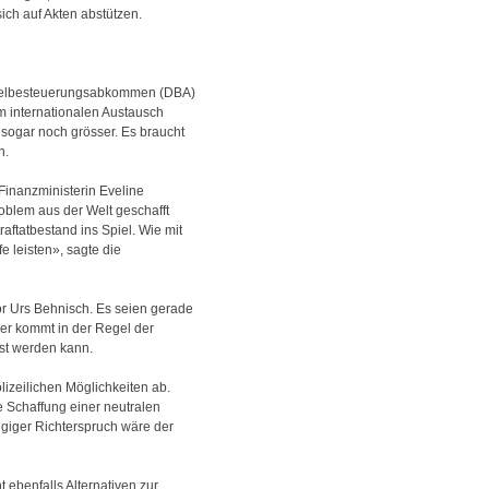
ch auf Akten abstützen.
oppelbesteuerungsabkommen (DBA)
m internationalen Austausch
 sogar noch grösser. Es braucht
n.
 Finanzministerin Eveline
oblem aus der Welt geschafft
ftatbestand ins Spiel. Wie mit
 leisten», sagte die
sor Urs Behnisch. Es seien gerade
er kommt in der Regel der
sst werden kann.
lizeilichen Möglichkeiten ab.
 Schaffung einer neutralen
giger Richterspruch wäre der
ebenfalls Alternativen zur