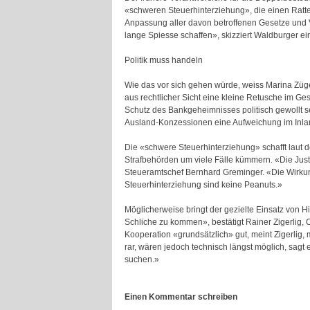
«schweren Steuerhinterziehung», die einen Ratt
Anpassung aller davon betroffenen Gesetze und V
lange Spiesse schaffen», skizziert Waldburger e
Politik muss handeln
Wie das vor sich gehen würde, weiss Marina Züg
aus rechtlicher Sicht eine kleine Retusche im Ge
Schutz des Bankgeheimnisses politisch gewollt se
Ausland-Konzessionen eine Aufweichung im Inla
Die «schwere Steuerhinterziehung» schafft laut d
Strafbehörden um viele Fälle kümmern. «Die Justi
Steueramtschef Bernhard Greminger. «Die Wirkung
Steuerhinterziehung sind keine Peanuts.»
Möglicherweise bringt der gezielte Einsatz von 
Schliche zu kommen», bestätigt Rainer Zigerlig, C
Kooperation «grundsätzlich» gut, meint Zigerlig,
rar, wären jedoch technisch längst möglich, sag
suchen.»
Einen Kommentar schreiben