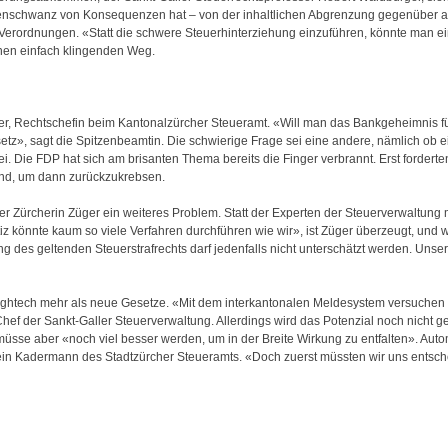
enschwanz von Konsequenzen hat – von der inhaltlichen Abgrenzung gegenüber an
erordnungen. «Statt die schwere Steuerhinterziehung einzuführen, könnte man ei
inen einfach klingenden Weg.
er, Rechtschefin beim Kantonalzürcher Steueramt. «Will man das Bankgeheimnis f
setz», sagt die Spitzenbeamtin. Die schwierige Frage sei eine andere, nämlich ob
i. Die FDP hat sich am brisanten Thema bereits die Finger verbrannt. Erst forderte
nd, um dann zurückzukrebsen.
er Zürcherin Züger ein weiteres Problem. Statt der Experten der Steuerverwaltung 
z könnte kaum so viele Verfahren durchführen wie wir», ist Züger überzeugt, und 
 des geltenden Steuerstrafrechts darf jedenfalls nicht unterschätzt werden. Unse
Hightech mehr als neue Gesetze. «Mit dem interkantonalen Meldesystem versuchen w
hef der Sankt-Galler Steuerverwaltung. Allerdings wird das Potenzial noch nicht ge
 müsse aber «noch viel besser werden, um in der Breite Wirkung zu entfalten». Aut
t ein Kadermann des Stadtzürcher Steueramts. «Doch zuerst müssten wir uns entsc