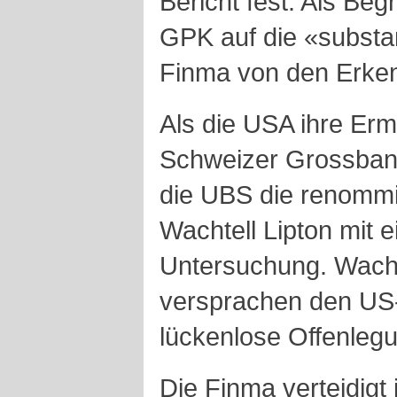
Bericht fest. Als Be
GPK auf die «substan
Finma von den Erke
Als die USA ihre Erm
Schweizer Grossbank
die UBS die renommi
Wachtell Lipton mit e
Untersuchung. Wacht
versprachen den US-
lückenlose Offenleg
Die Finma verteidigt 