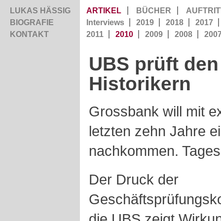
LUKAS HÄSSIG
ARTIKEL
BÜCHER
AUFTRIT
BIOGRAFIE
Interviews
2019
2018
2017
KONTAKT
2011
2010
2009
2008
200
UBS prüft den
Historikern
Grossbank will mit e
letzten zehn Jahre 
nachkommen. Tages-A
Der Druck der
Geschäftsprüfungsk
die UBS zeigt Wirkun