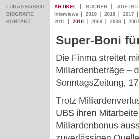
LUKAS HÄSSIG
ARTIKEL
BÜCHER
AUFTRIT
BIOGRAFIE
Interviews
2019
2018
2017
KONTAKT
2011
2010
2009
2008
200
Super-Boni fü
Die Finma streitet m
Milliardenbeträge – d
SonntagsZeitung, 17
Trotz Milliardenverl
UBS ihren Mitarbeit
Milliardenbonus aus
zuverlässigen Quelle