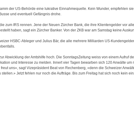
gramm der US-Behörde eine lukrative Einnahmequelle. Kein Wunder, empfehlen sie
 Busse und eventuell Gefängnis drohe.
die zum IRS rennen. Jene der Neuen Zürcher Bank, die ihre Klientengelder vor all
estellt haben, sagt ein Zürcher Banker. Von der ZKB war am Samstag keine Auskunft
weizer HSBC-Ableger und Julius Bär, die alle mehrere Milliarden US-Kundengelde
benfalls.
e zur Abwicklung der Amtshilfe hoch. Die SonntagsZeitung weiss von einem Aufruf 
ikation und Interesse zu melden. Innert vier Tagen bewarben sich 120 Anwälte um
 freut uns», sagt Vizepräsident Beat von Rechenberg, «denn die Schweizer Anwält
s stellen.» Jetzt fehlen nur noch die Aufträge. Bis zum Freitag hat sich noch kein