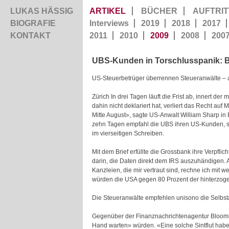
LUKAS HÄSSIG
ARTIKEL
BÜCHER
AUFTRIT
BIOGRAFIE
Interviews
2019
2018
2017
KONTAKT
2011
2010
2009
2008
200
UBS-Kunden in Torschlusspanik: Bi
US-Steuerbetrüger überrennen Steueranwälte – 
Zürich In drei Tagen läuft die Frist ab, innert d
dahin nicht deklariert hat, verliert das Recht 
Mitte August», sagte US-Anwalt William Sharp in 
zehn Tagen empfahl die UBS ihren US-Kunden, sich
im vierseitigen Schreiben.
Mit dem Brief erfüllte die Grossbank ihre Verpfl
darin, die Daten direkt dem IRS auszuhändigen.
Kanzleien, die mir vertraut sind, rechne ich mit 
würden die USA gegen 80 Prozent der hinterzo
Die Steueranwälte empfehlen unisono die Selbs
Gegenüber der Finanznachrichtenagentur Bloomber
Hand warten» würden. «Eine solche Sintflut habe 