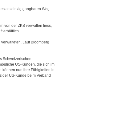
 es als einzig gangbaren Weg
em von der ZKB verwalten liess,
 erhältlich.
r verwalteten. Laut Bloomberg
des Schweizerischen
 mögliche US-Kunden, die sich im
e können nun ihre Fähigkeiten in
 einziger US-Kunde beim Verband