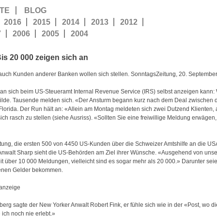
TE
BLOG
2016
2015
2014
2013
2012
7
2006
2005
2004
s 20 000 zeigen sich an
auch Kunden anderer Banken wollen sich stellen. SonntagsZeitung, 20. Septembe
er man sich beim US-Steueramt Internal Revenue Service (IRS) selbst anzeigen kann:
auf Milde. Tausende melden sich. «Der Ansturm begann kurz nach dem Deal zwische
Florida. Der Run hält an: «Allein am Montag meldeten sich zwei Dutzend Klienten,
 rasch zu stellen (siehe Ausriss). «Sollten Sie eine freiwillige Meldung erwägen,
ichtung, die ersten 500 von 4450 US-Kunden über die Schweizer Amtshilfe an die USA
 Anwalt Sharp sieht die US-Behörden am Ziel ihrer Wünsche. «Ausgehend von unse
weit über 10 000 Meldungen, vielleicht sind es sogar mehr als 20 000.» Darunter se
genen Gelder bekommen.
tanzeige
g sagte der New Yorker Anwalt Robert Fink, er fühle sich wie in der «Post, wo di
ich noch nie erlebt.»