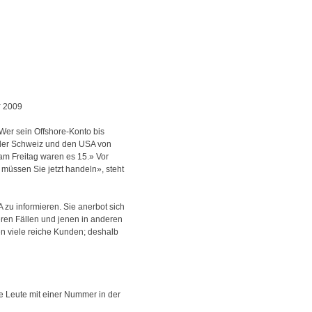
r 2009
 Wer sein Offshore-Konto bis
n der Schweiz und den USA von
 am Freitag waren es 15.» Vor
 müssen Sie jetzt handeln», steht
 zu informieren. Sie anerbot sich
ren Fällen und jenen in anderen
ien viele reiche Kunden; deshalb
e Leute mit einer Nummer in der