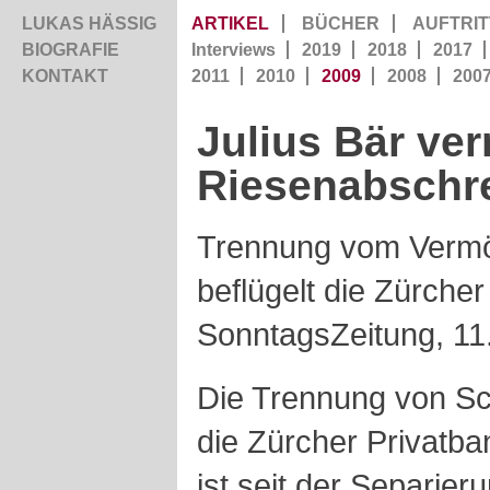
LUKAS HÄSSIG
ARTIKEL
BÜCHER
AUFTRIT
BIOGRAFIE
Interviews
2019
2018
2017
KONTAKT
2011
2010
2009
2008
200
Julius Bär ve
Riesenabschr
Trennung vom Verm
beflügelt die Zürcher
SonntagsZeitung, 11
Die Trennung von Sc
die Zürcher Privatban
ist seit der Separie