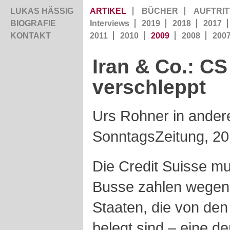
LUKAS HÄSSIG
ARTIKEL
BÜCHER
AUFTRIT
BIOGRAFIE
Interviews
2019
2018
2017
KONTAKT
2011
2010
2009
2008
200
Iran & Co.: CS
verschleppt
Urs Rohner in ander
SonntagsZeitung, 2
Die Credit Suisse mu
Busse zahlen wegen i
Staaten, die von de
belegt sind – eine d