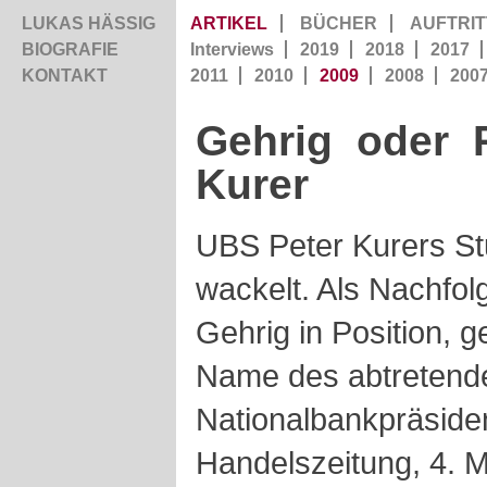
LUKAS HÄSSIG
ARTIKEL
BÜCHER
AUFTRIT
BIOGRAFIE
Interviews
2019
2018
2017
KONTAKT
2011
2010
2009
2008
200
Gehrig oder 
Kurer
UBS Peter Kurers St
wackelt. Als Nachfol
Gehrig in Position, 
Name des abtretend
Nationalbankpräside
Handelszeitung, 4. 