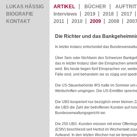
LUKAS HÄSSIG
ARTIKEL
BÜCHER
AUFTRIT
BIOGRAFIE
Interviews
2019
2018
2017
KONTAKT
2011
2010
2009
2008
200
Die Richter und das Bankgeheimni
In letzter Instanz entscheidet das Bundesverwa
Über Sein oder Nichtsein des Schweizer Bankgehe
das in letzter Instanz über die Einsprachen am
wird. Bis heute liegen fünf Einsprachen vor, wei
Fälle sind, und behandeln sie so zügig und sped
Die US-Steuerbehörde IRS hatte im Sommer um Amt
Wertschriften umgingen. Die US-Ermittler sprech
Die UBS kooperiert nur bezüglich einer kleinen 
die UBS die Zahl der betroffenen Kunden auf rund
Bundesverwaltungsgericht sei.
Die 250 UBS -Kunden müssen mit einer Offenleg
(EStV) beschliesst seit Herbst im Wochentakt zu
Aufwand. In den letzten Wochen hat sie temporäre