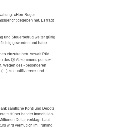
rwaltung: «Herr Roger
ngsgericht gegeben hat. Es fragt
g und Steuerbetrug weiter gültig
pflichtig geworden und habe
aben einzutreiben. Anwalt Rüd
ngen des QI-Abkommens per se»
lten. Wegen des «besonderen
 (…) zu qualifizieren» und
Bank sämtliche Konti und Depots
reits früher hat der Immobilien-
llionen Dollar verklagt. Laut
urs wird vermutlich im Frühling