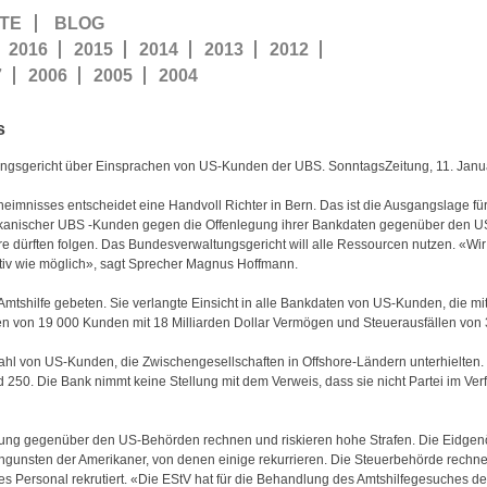
TE
BLOG
2016
2015
2014
2013
2012
7
2006
2005
2004
s
ltungsgericht über Einsprachen von US-Kunden der UBS. SonntagsZeitung, 11. Jan
imnisses entscheidet eine Handvoll Richter in Bern. Das ist die Ausgangslage fü
erikanischer UBS -Kunden gegen die Offenlegung ihrer Bankdaten gegenüber den 
tere dürften folgen. Das Bundesverwaltungsgericht will alle Ressourcen nutzen. «W
itiv wie möglich», sagt Sprecher Magnus Hoffmann.
shilfe gebeten. Sie verlangte Einsicht in alle Bankdaten von US-Kunden, die mit
en von 19 000 Kunden mit 18 Milliarden Dollar Vermögen und Steuerausfällen von 
Zahl von US-Kunden, die Zwischengesellschaften in Offshore-Ländern unterhielten.
 250. Die Bank nimmt keine Stellung mit dem Verweis, dass sie nicht Partei im Ve
ung gegenüber den US-Behörden rechnen und riskieren hohe Strafen. Die Eidgen
ungunsten der Amerikaner, von denen einige rekurrieren. Die Steuerbehörde rechne
s Personal rekrutiert. «Die EStV hat für die Behandlung des Amtshilfegesuches de