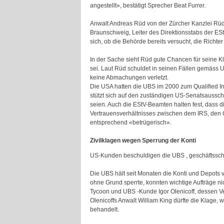
angestellt», bestätigt Sprecher Beat Furrer.
Anwalt Andreas Rüd von der Zürcher Kanzlei Rüd W
Braunschweig, Leiter des Direktionsstabs der ESt
sich, ob die Behörde bereits versucht, die Richt
In der Sache sieht Rüd gute Chancen für seine Kl
sei. Laut Rüd schuldet in seinen Fällen gemäss 
keine Abmachungen verletzt.
Die USA hatten die UBS im 2000 zum Qualified In
stützt sich auf den zuständigen US-Senatsaussc
seien. Auch die EStV-Beamten halten fest, dass 
Vertrauensverhältnisses zwischen dem IRS, den Q
entsprechend «betrügerisch».
Zivilklagen wegen Sperrung der Konti
US-Kunden beschuldigen die UBS , geschäftssc
Die UBS hält seit Monaten die Konti und Depots
ohne Grund sperrte, konnten wichtige Aufträge ni
Tycoon und UBS -Kunde Igor Olenicoff, dessen Ver
Olenicoffs Anwalt William King dürfte die Klage,
behandelt.