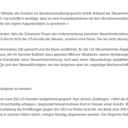
inkler, der Kunden vor Bundesverwaltungsgericht vertritt, kritisiert die Steuerve
V, hat schriftlich bestätigt, dass es eine Kontaktaufnahme mit dem Bundesverwaltu
er für die eigene Argumentation zu gewinnen.»
ienten, falls die Schweizer Praxis der Unterscheidung zwischen Steuerhinterziehun
US-Recht nicht der US-Kunde die Steuern, sondern eine Firma. Die sei nicht steuer
termediary (QI) gemacht und die Bank verpflichtet, für die US-Steuerbehörde Abg
huss, der im Sommer festhielt, dass gewisse Offshore-Strukturen «keine Verletzu
die Konstrukte «eine Steuerhinterziehung, nicht aber einen Steuerbetrug» darstel
Is und den Steuerpflichtigen» sei das Vorgehen aber als «arglistige Machenschaft
hädigend zu handeln
 von rund 250 US-Kunden weitgehend gesperrt. Nun drohen Zivilklagen. «Weil die 
cht rechtzeitig erfolgen», begründet Anwalt Andreas Rüd im Namen einer Kundin. Be
urteilung die Ermittlungen gegen die UBS ins Rollen brachte, die Bank über 500 Mi
 wie in solchen Fällen üblich, morgen Montag abgewiesen werden. Der folgende Rek