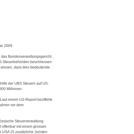
uar 2009
r das Bundesverwaltungsgericht ,
US-Steuerbehörden beschliessen
ir wissen, dass dies bedeutende
hilfe der UBS Steuern auf US-
300 Millionen.
 Laut einem US-Report bezifferte
rfahren vor dem
össische Steuerverwaltung
t offenbar mit einem grossen
r USA 15 zusätzliche Juristen