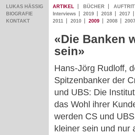
LUKAS HÄSSIG
ARTIKEL
BÜCHER
AUFTRIT
BIOGRAFIE
Interviews
2019
2018
2017
KONTAKT
2011
2010
2009
2008
200
«Die Banken w
sein»
Hans-Jörg Rudloff, d
Spitzenbanker der Cre
und UBS: Die Institu
das Wohl ihrer Kund
werden CS und UBS l
kleiner sein und nur