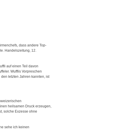
Firmenchefs, dass andere Top-
le. Handelszeitung, 12.
fli auf einen Teil davon
yffeler. Wufflis Vorpreschen
den letzten Jahren kannten, ist
chweizerischen
einen heilsamen Druck erzeugen,
ist, solche Exzesse ohne
he sehe ich keinen