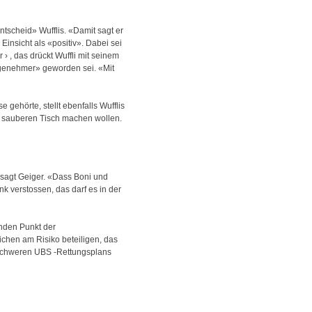
tscheid» Wufflis. «Damit sagt er
Einsicht als «positiv». Dabei sei
› , das drückt Wuffli mit seinem
ngenehmer» geworden sei. «Mit
gehörte, stellt ebenfalls Wufflis
abe sauberen Tisch machen wollen.
 sagt Geiger. «Dass Boni und
 verstossen, das darf es in der
unden Punkt der
lichen am Risiko beteiligen, das
. schweren UBS -Rettungsplans