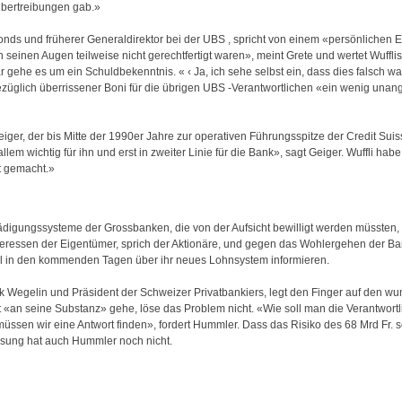
Übertreibungen gab.»
nds und früherer Generaldirektor bei der UBS , spricht von einem «persönlichen En
seinen Augen teilweise nicht gerechtfertigt waren», meint Grete und wertet Wufflis 
 gehe es um ein Schuldbekenntnis. « ‹ Ja, ich sehe selbst ein, dass dies falsch war 
ezüglich überrissener Boni für die übrigen UBS -Verantwortlichen «ein wenig una
er, der bis Mitte der 1990er Jahre zur operativen Führungsspitze der Credit Suisse 
allem wichtig für ihn und erst in zweiter Linie für die Bank», sagt Geiger. Wuffli h
ut gemacht.»
hädigungssysteme der Grossbanken, die von der Aufsicht bewilligt werden müssten,
eressen der Eigentümer, sprich der Aktionäre, und gegen das Wohlergehen der Bank
ll in den kommenden Tagen über ihr neues Lohnsystem informieren.
nk Wegelin und Präsident der Schweizer Privatbankiers, legt den Finger auf den w
cht «an seine Substanz» gehe, löse das Problem nicht. «Wie soll man die Verantwort
 müssen wir eine Antwort finden», fordert Hummler. Dass das Risiko des 68 Mrd Fr
 Lösung hat auch Hummler noch nicht.