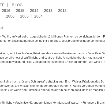
TE
BLOG
2016
2015
2014
2013
2012
7
2006
2005
2004
st
uffli , auf vertraglich zugesicherte 12 Millionen Franken zu verzichten, fordern 
ionierter Entschädigungen sei definitiv zu Ende. Jetzt brauche es neue Lohnmodel
ten», sagt Paul Nyffeler, Präsident des Kantonalbankenverbands. «Dass Peter Wuf
dazu verpflichtet sei Wuffli nicht, und strafrechtliche Ansprüche drohten kaum, sagt N
heitsbewältigung. «Die Zeit überdimensionierter Entschädigungen, wie wir sie in 
e wohl eine noch grössere Schlagkraft gehabt, glaubt Erich Walser, Präsident des S
uensverlust am wirksamsten entgegengetreten worden.» Wufflis Vorgehen werde 
wirkt. «Ich werte den Entscheid aber auch als ein Zeichen dafür, dass es möglich 
 ähnliche «Verzichtserklärungen» folgen könnten, sagt Walser: «Für unsere Branc