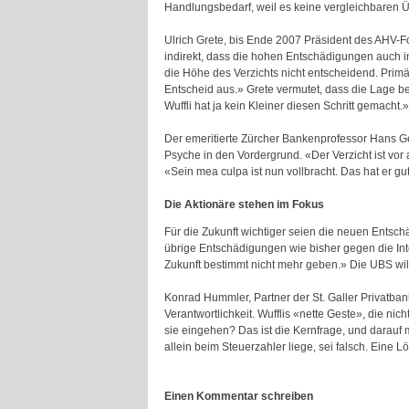
Handlungsbedarf, weil es keine vergleichbaren 
Ulrich Grete, bis Ende 2007 Präsident des AHV-Fo
indirekt, dass die hohen Entschädigungen auch in 
die Höhe des Verzichts nicht entscheidend. Primär
Entscheid aus.» Grete vermutet, dass die Lage b
Wuffli hat ja kein Kleiner diesen Schritt gemacht.»
Der emeritierte Zürcher Bankenprofessor Hans Geig
Psyche in den Vordergrund. «Der Verzicht ist vor 
«Sein mea culpa ist nun vollbracht. Das hat er g
Die Aktionäre stehen im Fokus
Für die Zukunft wichtiger seien die neuen Entsc
übrige Entschädigungen wie bisher gegen die Int
Zukunft bestimmt nicht mehr geben.» Die UBS wi
Konrad Hummler, Partner der St. Galler Privatba
Verantwortlichkeit. Wufflis «nette Geste», die ni
sie eingehen? Das ist die Kernfrage, und darauf
allein beim Steuerzahler liege, sei falsch. Eine
Einen Kommentar schreiben