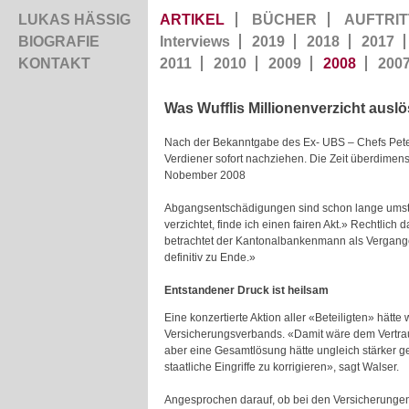
LUKAS HÄSSIG
ARTIKEL
BÜCHER
AUFTRIT
BIOGRAFIE
Interviews
2019
2018
2017
KONTAKT
2011
2010
2009
2008
200
Was Wufflis Millionenverzicht auslö
Nach der Bekanntgabe des Ex- UBS – Chefs Peter W
Verdiener sofort nachziehen. Die Zeit überdimens
Nobember 2008
Abgangsentschädigungen sind schon lange umstrit
verzichtet, finde ich einen fairen Akt.» Rechtlich 
betrachtet der Kantonalbankenmann als Vergangen
definitiv zu Ende.»
Entstandener Druck ist heilsam
Eine konzertierte Aktion aller «Beteiligten» hätt
Versicherungsverbands. «Damit wäre dem Vertra
aber eine Gesamtlösung hätte ungleich stärker ge
staatliche Eingriffe zu korrigieren», sagt Walser.
Angesprochen darauf, ob bei den Versicherungen