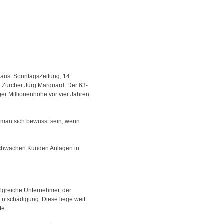
 aus. SonntagsZeitung, 14.
 Zürcher Jürg Marquard. Der 63-
ger Millionenhöhe vor vier Jahren
 man sich bewusst sein, wenn
oschwachen Kunden Anlagen in
folgreiche Unternehmer, der
Entschädigung. Diese liege weit
te.