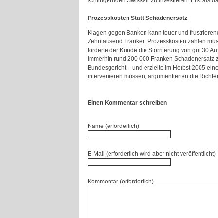
schlingernden Swissair zu investieren. Erst als
Prozesskosten Statt Schadenersatz
Klagen gegen Banken kann teuer und frustrierend 
Zehntausend Franken Prozesskosten zahlen musst
forderte der Kunde die Stornierung von gut 30 Auft
immerhin rund 200 000 Franken Schadenersatz zu.
Bundesgericht – und erzielte im Herbst 2005 einen
intervenieren müssen, argumentierten die Richte
Einen Kommentar schreiben
Name (erforderlich)
E-Mail (erforderlich wird aber nicht veröffentlicht)
Kommentar (erforderlich)