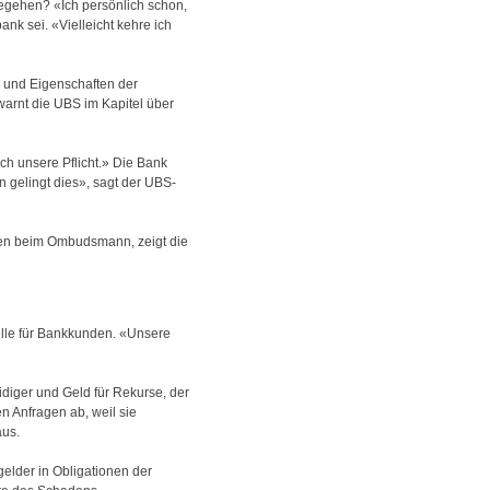
egehen? «Ich persönlich schon,
nk sei. «Vielleicht kehre ich
n und Eigenschaften der
arnt die UBS im Kapitel über
uch unsere Pflicht.» Die Bank
n gelingt dies», sagt der UBS-
gen beim Ombudsmann, zeigt die
elle für Bankkunden. «Unsere
diger und Geld für Rekurse, der
n Anfragen ab, weil sie
aus.
elder in Obligationen der