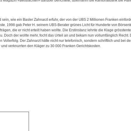
 das Magazin «Beobachter» darüber berichtete, übernahm die Kantonalbank die Häl
sein, wie ein Basler Zahnarzt erfuhr, der von der UBS 2 Millionen Franken einfor
e. 1998 gab Peter H. seinem UBS-Berater grünes Licht für Hunderte von Börsentra
rägen, die er nicht erteilt haben wollte. Die Erstinstanz lehnte die Klage grössten
 Doch der wollte mehr, focht das Urteil an und bekam nun vollumfänglich Recht. 
 Vollerfolg. Der Zahnarzt hätte nicht nur telefonisch, sondern schriftlich und bei 
r und verknurrten den Kläger zu 30 000 Franken Gerichtskosten.