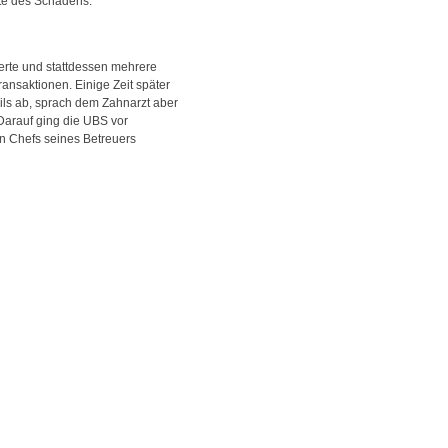
fte des Schadens.
derte und stattdessen mehrere
nsaktionen. Einige Zeit später
teils ab, sprach dem Zahnarzt aber
Darauf ging die UBS vor
den Chefs seines Betreuers