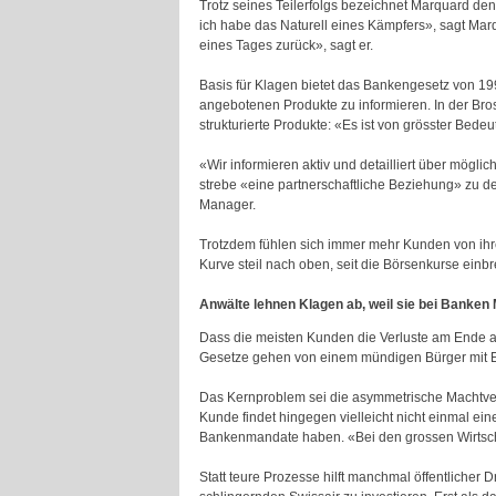
Trotz seines Teilerfolgs bezeichnet Marquard d
ich habe das Naturell eines Kämpfers», sagt Marq
eines Tages zurück», sagt er.
Basis für Klagen bietet das Bankengesetz von 199
angebotenen Produkte zu informieren. In der Bro
strukturierte Produkte: «Es ist von grösster Bede
«Wir informieren aktiv und detailliert über mögli
strebe «eine partnerschaftliche Beziehung» zu de
Manager.
Trotzdem fühlen sich immer mehr Kunden von ihr
Kurve steil nach oben, seit die Börsenkurse ein
Anwälte lehnen Klagen ab, weil sie bei Banke
Dass die meisten Kunden die Verluste am Ende ak
Gesetze gehen von einem mündigen Bürger mit Ei
Das Kernproblem sei die asymmetrische Machtvert
Kunde findet hingegen vielleicht nicht einmal e
Bankenmandate haben. «Bei den grossen Wirtschaf
Statt teure Prozesse hilft manchmal öffentliche