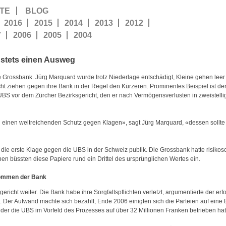
TE
BLOG
2016
2015
2014
2013
2012
7
2006
2005
2004
 stets einen Ausweg
e Grossbank. Jürg Marquard wurde trotz Niederlage entschädigt, Kleine gehen leer
 ziehen gegen ihre Bank in der Regel den Kürzeren. Prominentes Beispiel ist der
UBS vor dem Zürcher Bezirksgericht, den er nach Vermögensverlusten in zweistelli
einen weitreichenden Schutz gegen Klagen», sagt Jürg Marquard, «dessen sollte
ie erste Klage gegen die UBS in der Schweiz publik. Die Grossbank hatte risik
n büssten diese Papiere rund ein Drittel des ursprünglichen Wertes ein.
kommen der Bank
ericht weiter. Die Bank habe ihre Sorgfaltspflichten verletzt, argumentierte der er
. Der Aufwand machte sich bezahlt, Ende 2006 einigten sich die Parteien auf eine 
 der die UBS im Vorfeld des Prozesses auf über 32 Millionen Franken betrieben hat