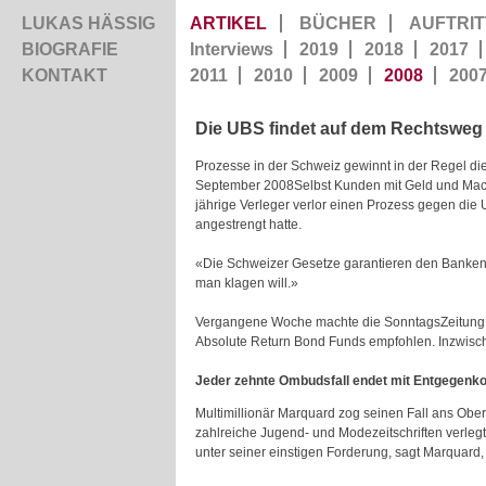
LUKAS HÄSSIG
ARTIKEL
BÜCHER
AUFTRIT
BIOGRAFIE
Interviews
2019
2018
2017
KONTAKT
2011
2010
2009
2008
200
Die UBS findet auf dem Rechtsweg
Prozesse in der Schweiz gewinnt in der Regel di
September 2008Selbst Kunden mit Geld und Macht
jährige Verleger verlor einen Prozess gegen die 
angestrengt hatte.
«Die Schweizer Gesetze garantieren den Banken 
man klagen will.»
Vergangene Woche machte die SonntagsZeitung d
Absolute Return Bond Funds empfohlen. Inzwische
Jeder zehnte Ombudsfall endet mit Entgegen
Multimillionär Marquard zog seinen Fall ans Oberg
zahlreiche Jugend- und Modezeitschriften verlegt
unter seiner einstigen Forderung, sagt Marquard,