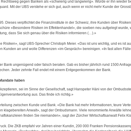
en Rechtsweg gegen Banken als «schwierig und langwierig». Würde er ihn wieder b
uard. Mit der UBS verstehe er sich gut, auch wenn er nicht mehr Kunde der Grossba
5. Dieses verpflichtet die Finanzinstitute in der Schweiz, ihre Kunden über Risike
schüre «Besondere Risiken im Effektenhandel», die soeben neu aufgelegt wurde, w
utung, dass Sie sich genau über die Risiken informieren (…).»
che Risiken», sagt UBS-Sprecher Christoph Meier. «Das ist uns wichtig, und es ist a
n Kunden an und wolle Differenzen «im Gespräch» bereinigen. «In fast allen Fälle
er Bank ungenügend oder falsch beraten. Gab es bisher jährlich rund 1500 Anfra
brechen. Jeder zehnte Fall endet mit einem Entgegenkommen der Bank.
n Mandate haben
zeptieren, sei im Sinne der Gesellschaft, sagt Hanspeter Häni von der Ombudsst
genverantwortung aus. Das finde ich richtig.»
eilung zwischen Kunde und Bank. «Die Bank hat mehr Informationen, teure Vertei
inen klagebereiten Anwalt», sagt der Ombudsmann. Viele renommierte Anwälte lehne
tskanzleien finden Sie niemanden», sagt der Zürcher Wirtschaftsanwalt Felix Kl
r Druck. Die ZKB empfahl vor Jahren einer Kundin, 200 000 Franken Pensionskasseng