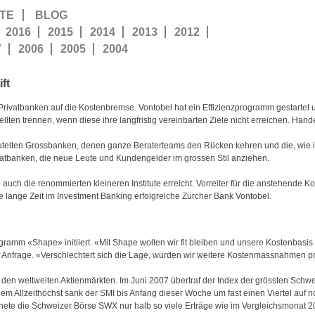
TE
BLOG
2016
2015
2014
2013
2012
7
2006
2005
2004
ft
Privatbanken auf die Kostenbremse. Vontobel hat ein Effizienzprogramm gestartet 
stellten trennen, wenn diese ihre langfristig vereinbarten Ziele nicht erreichen. Ha
eutelten Grossbanken, denen ganze Beraterteams den Rücken kehren und die, wie i
atbanken, die neue Leute und Kundengelder im grossen Stil anziehen.
ch die renommierten kleineren Institute erreicht. Vorreiter für die anstehende Ko
lange Zeit im Investment Banking erfolgreiche Zürcher Bank Vontobel.
amm «Shape» initiiert. «Mit Shape wollen wir fit bleiben und unsere Kostenbasis
uf Anfrage. «Verschlechtert sich die Lage, würden wir weitere Kostenmassnahmen p
den weltweiten Aktienmärkten. Im Juni 2007 übertraf der Index der grössten Schwe
em Allzeithöchst sank der SMI bis Anfang dieser Woche um fast einen Viertel auf 
nete die Schweizer Börse SWX nur halb so viele Erträge wie im Vergleichsmonat 200