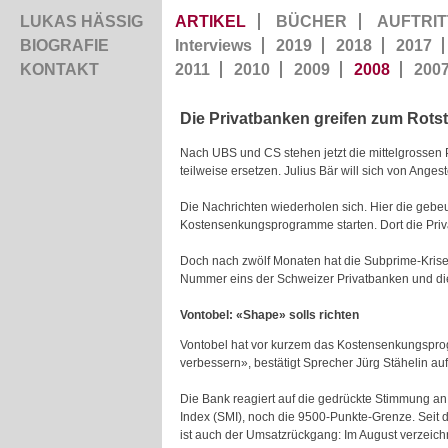
LUKAS HÄSSIG
ARTIKEL
BÜCHER
AUFTRIT
BIOGRAFIE
Interviews
2019
2018
2017
KONTAKT
2011
2010
2009
2008
200
Die Privatbanken greifen zum Rotsti
Nach UBS und CS stehen jetzt die mittelgrossen 
teilweise ersetzen. Julius Bär will sich von Ange
Die Nachrichten wiederholen sich. Hier die geb
Kostensenkungsprogramme starten. Dort die Priv
Doch nach zwölf Monaten hat die Subprime-Krise au
Nummer eins der Schweizer Privatbanken und die 
Vontobel: «Shape» solls richten
Vontobel hat vor kurzem das Kostensenkungsprogr
verbessern», bestätigt Sprecher Jürg Stähelin a
Die Bank reagiert auf die gedrückte Stimmung an 
Index (SMI), noch die 9500-Punkte-Grenze. Seit d
ist auch der Umsatzrückgang: Im August verzeich