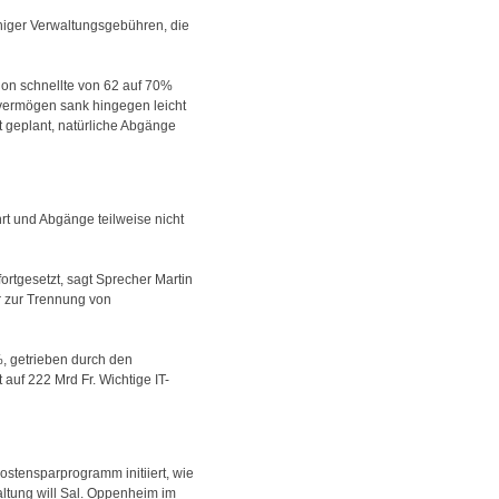
niger Verwaltungsgebühren, die
tion schnellte von 62 auf 70%
nvermögen sank hingegen leicht
t geplant, natürliche Abgänge
rt und Abgänge teilweise nicht
ortgesetzt, sagt Sprecher Martin
r zur Trennung von
, getrieben durch den
auf 222 Mrd Fr. Wichtige IT-
ostensparprogramm initiiert, wie
altung will Sal. Oppenheim im