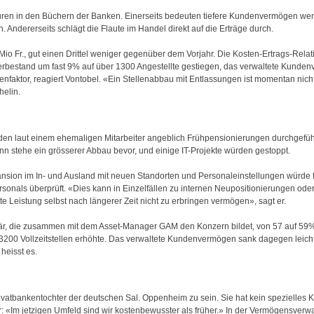
uren in den Büchern der Banken. Einerseits bedeuten tiefere Kundenvermögen we
. Andererseits schlägt die Flaute im Handel direkt auf die Erträge durch.
 Mio Fr., gut einen Drittel weniger gegenüber dem Vorjahr. Die Kosten-Ertrags-Rela
erbestand um fast 9% auf über 1300 Angestellte gestiegen, das verwaltete Kunde
nfaktor, reagiert Vontobel. «Ein Stellenabbau mit Entlassungen ist momentan nich
helin.
werden laut einem ehemaligen Mitarbeiter angeblich Frühpensionierungen durchgefüh
nn stehe ein grösserer Abbau bevor, und einige IT-Projekte würden gestoppt.
pansion im In- und Ausland mit neuen Standorten und Personaleinstellungen würde f
sonals überprüft. «Dies kann in Einzelfällen zu internen Neupositionierungen ode
e Leistung selbst nach längerer Zeit nicht zu erbringen vermögen», sagt er.
 Bär, die zusammen mit dem Asset-Manager GAM den Konzern bildet, von 57 auf 59%
3200 Vollzeitstellen erhöhte. Das verwaltete Kundenvermögen sank dagegen leicht 
heisst es.
ivatbankentochter der deutschen Sal. Oppenheim zu sein. Sie hat kein spezielles K
r: «Im jetzigen Umfeld sind wir kostenbewusster als früher.» In der Vermögensverw