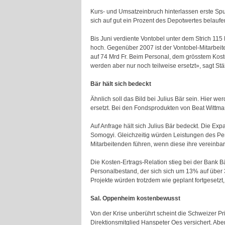
Kurs- und Umsatzeinbruch hinterlassen erste Sp
sich auf gut ein Prozent des Depotwertes belaufen
Bis Juni verdiente Vontobel unter dem Strich 115
hoch. Gegenüber 2007 ist der Vontobel-Mitarbeit
auf 74 Mrd Fr. Beim Personal, dem grösstem Koste
werden aber nur noch teilweise ersetzt», sagt Stä
Bär hält sich bedeckt
Ähnlich soll das Bild bei Julius Bär sein. Hier 
ersetzt. Bei den Fondsprodukten von Beat Wittma
Auf Anfrage hält sich Julius Bär bedeckt. Die Ex
Somogyi. Gleichzeitig würden Leistungen des Per
Mitarbeitenden führen, wenn diese ihre vereinbart
Die Kosten-Ertrags-Relation stieg bei der Bank
Personalbestand, der sich sich um 13% auf über 
Projekte würden trotzdem wie geplant fortgesetzt, 
Sal. Oppenheim kostenbewusst
Von der Krise unberührt scheint die Schweizer Pr
Direktionsmitglied Hanspeter Oes versichert. Abe