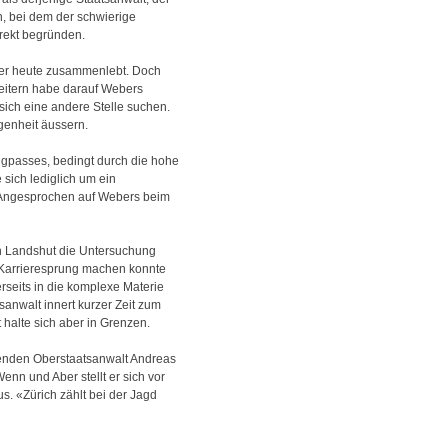
n, bei dem der schwierige
rrekt begründen.
er er heute zusammenlebt. Doch
beitern habe darauf Webers
 sich eine andere Stelle suchen.
genheit äussern.
Engpasses, bedingt durch die hohe
sich lediglich um ein
 Angesprochen auf Webers beim
an Landshut die Untersuchung
n Karrieresprung machen konnte
rseits in die komplexe Materie
sanwalt innert kurzer Zeit zum
halte sich aber in Grenzen.
itenden Oberstaatsanwalt Andreas
nn und Aber stellt er sich vor
s. «Zürich zählt bei der Jagd