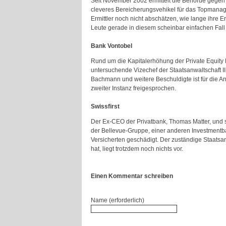
Seit November 2002 ermittelt die Behörde gegen V
cleveres Bereicherungsvehikel für das Topmanag
Ermittler noch nicht abschätzen, wie lange ihre E
Leute gerade in diesem scheinbar einfachen Fal
Bank Vontobel
Rund um die Kapitalerhöhung der Private Equity 
untersuchende Vizechef der Staatsanwaltschaft I
Bachmann und weitere Beschuldigte ist für die Ank
zweiter Instanz freigesprochen.
Swissfirst
Der Ex-CEO der Privatbank, Thomas Matter, und s
der Bellevue-Gruppe, einer anderen Investmentban
Versicherten geschädigt. Der zuständige Staats
hat, liegt trotzdem noch nichts vor.
Einen Kommentar schreiben
Name (erforderlich)