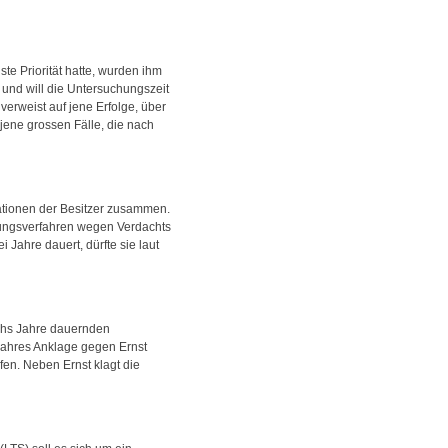
ste Priorität hatte, wurden ihm
 und will die Untersuchungszeit
verweist auf jene Erfolge, über
jene grossen Fälle, die nach
ationen der Besitzer zusammen.
tlungsverfahren wegen Verdachts
Jahre dauert, dürfte sie laut
echs Jahre dauernden
 Jahres Anklage gegen Ernst
en. Neben Ernst klagt die