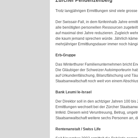
Zürcher Pendenzenberg
Trotz langjährigen Ermittlungen sind viele gross
Der Swissair-Fall, in dem fünfeinhalb Jahre ermitt
alle benötigten personellen Ressourcen zugeteil
auf maximal drei Jahre reduzieren. Zugleich wehr
die kaum jemand sprechen würde. Jährlich kämen 1
mehrjähriger Ermittlungsdauer immer noch hängi
Erb-Gruppe
Das Winterthurer Familienunternehmen bricht En
Die Gläubiger der Schweizer Autoimporteurin hab
auf Urkundenfälschung, Bilanzfälschung und Täus
Staatsanwaltschaft noch weit von einem Abschluss
Bank Leumi le-Israel
Der Direktor soll in den achtziger Jahren 100 b
Ermittlungen wechselt bei der Zürcher Staatsanw
Imfeld. Diesem wird Veruntreuung, Betrug, unge
Staatsanwaltschaft weitere sechs Personen an, di
Rentenanstalt / Swiss Life