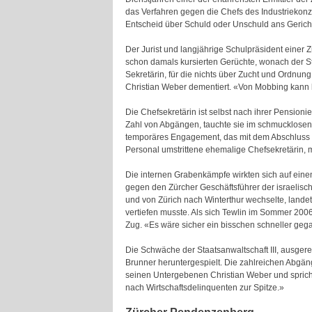
das Verfahren gegen die Chefs des Industriekonz
Entscheid über Schuld oder Unschuld ans Gericht 
Der Jurist und langjährige Schulpräsident einer 
schon damals kursierten Gerüchte, wonach der St
Sekretärin, für die nichts über Zucht und Ordnung
Christian Weber dementiert. «Von Mobbing kann ke
Die Chefsekretärin ist selbst nach ihrer Pension
Zahl von Abgängen, tauchte sie im schmucklosen 
temporäres Engagement, das mit dem Abschluss 
Personal umstrittene ehemalige Chefsekretärin, m
Die internen Grabenkämpfe wirkten sich auf eine
gegen den Zürcher Geschäftsführer der israelisc
und von Zürich nach Winterthur wechselte, landet
vertiefen musste. Als sich Tewlin im Sommer 2006
Zug. «Es wäre sicher ein bisschen schneller geg
Die Schwäche der Staatsanwaltschaft III, ausgere
Brunner heruntergespielt. Die zahlreichen Abgäng
seinen Untergebenen Christian Weber und spricht 
nach Wirtschaftsdelinquenten zur Spitze.»