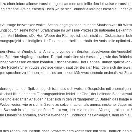
 III zu einer Informationsveranstaltung zusammen und teilte den teilweise verunsic
gagiert habe. Am heissesten Eisen wollte sich Brunner allerdings nicht die Finger 
 Aussage bezwecken wollte. Schon lange galt der Leitende Staatsanwalt für Wirtsc
üngst durch seine hohen Strafanträge im Swissair-Prozess zu nationaler Bekannthe
im Amt bleiben. «Ob Herr Weber der Richtige ist, steht nicht zur Diskussion», bet
ngsprojekt soll lediglich die Zusammenarbeit innerhalb der Amtsstelle optimiert
en «Frischer Wind». Unter Anleitung von deren Beratern absolvieren die Angestell
ohe Zahl von Abgängen suchen. Darauf erarbeiten sie Vorschläge, wie das Betrie
rinnen verbessert werden könnten. Frischer-Wind-Chef Hannes Hinnen spricht von
he Regeln für ein gutes Betriebsklima», sagt der Berater. Nachdem sich die jewei
gen sprechen zu können, kommt es am letzten Märzwochenende erstmals zur Zusam
rungen an der Spitze möglich ist, muss sich weisen. Gespräche mit ehemaligen u
ltschaft III unter einem Führungsproblem leidet. Ihr Chef, der Leitende Staatsanwal
iege und eleganten Anzügen hat er sich in den vergangenen 15 Jahren das Image 
. Weber weiss, wie er sich in Szene zu setzen hat, um als unerschrockener Jäger mä
er Swissair in seinem alten Ford Fiesta vor, den er von seinem Vater geerbt hat. Im
d Limousine anrollen, erweckt Weber den Eindruck eines Anklägers, dem es nie u
es zähen und unerbittlichen Strafverfolgers kontrastiert mit dem Eindruck, den d