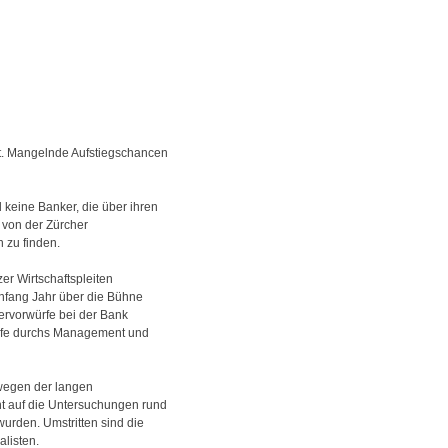
ent. Mangelnde Aufstiegschancen
keine Banker, die über ihren
r von der Zürcher
 zu finden.
er Wirtschaftspleiten
Anfang Jahr über die Bühne
ervorwürfe bei der Bank
 Life durchs Management und
 wegen der langen
icht auf die Untersuchungen rund
urden. Umstritten sind die
listen.