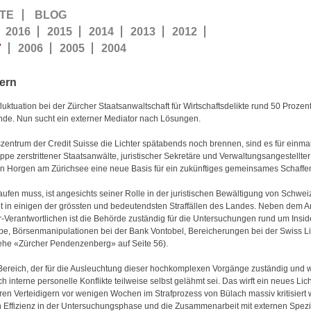
TE
BLOG
2016
2015
2014
2013
2012
7
2006
2005
2004
gern
fluktuation bei der Zürcher Staatsanwaltschaft für Wirtschaftsdelikte rund 50 Proz
de. Nun sucht ein externer Mediator nach Lösungen.
trum der Credit Suisse die Lichter spätabends noch brennen, sind es für einmal 
pe zerstrittener Staatsanwälte, juristischer Sekretäre und Verwaltungsangestellte
von Horgen am Zürichsee eine neue Basis für ein zukünftiges gemeinsames Schaffen
en muss, ist angesichts seiner Rolle in der juristischen Bewältigung von Schweiz
elt in einigen der grössten und bedeutendsten Straffällen des Landes. Neben dem 
rantwortlichen ist die Behörde zuständig für die Untersuchungen rund um Insid
uppe, Börsenmanipulationen bei der Bank Vontobel, Bereicherungen bei der Swiss
iehe «Zürcher Pendenzenberg» auf Seite 56).
Bereich, der für die Ausleuchtung dieser hochkomplexen Vorgänge zuständig und
ch interne personelle Konflikte teilweise selbst gelähmt sei. Das wirft ein neues L
en Verteidigern vor wenigen Wochen im Strafprozess von Bülach massiv kritisiert w
n Effizienz in der Untersuchungsphase und die Zusammenarbeit mit externen Spezia