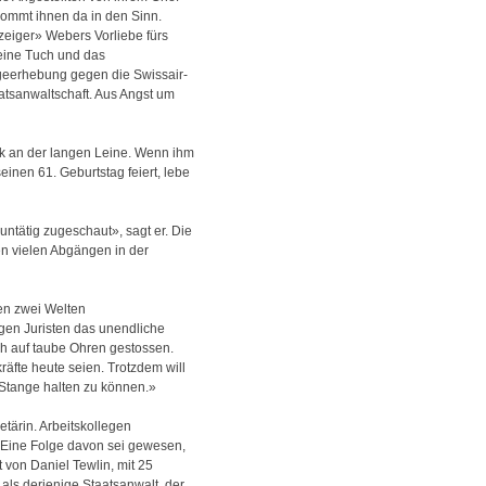
 kommt ihnen da in den Sinn.
zeiger» Webers Vorliebe fürs
feine Tuch und das
lageerhebung gegen die Swissair-
atsanwaltschaft. Aus Angst um
rk an der langen Leine. Wenn ihm
inen 61. Geburtstag feiert, lebe
untätig zugeschaut», sagt er. Die
en vielen Abgängen in der
ien zwei Welten
gen Juristen das unendliche
ch auf taube Ohren gestossen.
fte heute seien. Trotzdem will
 Stange halten zu können.»
tärin. Arbeitskollegen
. Eine Folge davon sei gewesen,
 von Daniel Tewlin, mit 25
als derjenige Staatsanwalt, der