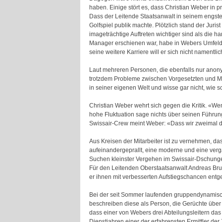
haben. Einige stört es, dass Christian Weber in 
Dass der Leitende Staatsanwalt in seinem engsten
Golfspiel publik machte. Plötzlich stand der Juri
imageträchtige Auftreten wichtiger sind als die 
Manager erschienen war, habe in Webers Umfeld s
seine weitere Karriere will er sich nicht namentli
Laut mehreren Personen, die ebenfalls nur anony
trotzdem Probleme zwischen Vorgesetzten und Mita
in seiner eigenen Welt und wisse gar nicht, wie s
Christian Weber wehrt sich gegen die Kritik. «We
hohe Fluktuation sage nichts über seinen Führung
Swissair-Crew meint Weber: «Dass wir zweimal das
Aus Kreisen der Mitarbeiter ist zu vernehmen, dass
aufeinandergeprallt, eine moderne und eine verg
Suchen kleinster Vergehen im Swissair-Dschungel
Für den Leitenden Oberstaatsanwalt Andreas Bru
er ihnen mit verbesserten Aufstiegschancen entg
Bei der seit Sommer laufenden gruppendynamisch
beschreiben diese als Person, die Gerüchte über 
dass einer von Webers drei Abteilungsleitern das
Dienstjahren einer der erfahrensten Ermittler de