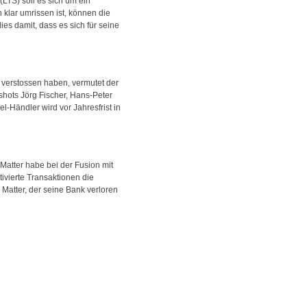
LTS) soll es sich um ein
klar umrissen ist, können die
es damit, dass es sich für seine
 verstossen haben, vermutet der
shots Jörg Fischer, Hans-Peter
l-Händler wird vor Jahresfrist in
Matter habe bei der Fusion mit
ivierte Transaktionen die
atter, der seine Bank verloren