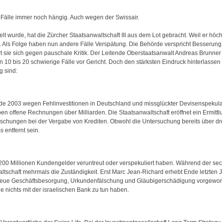
e Fälle immer noch hängig. Auch wegen der Swissair.
elt wurde, hat die Zürcher Staatsanwaltschaft III aus dem Lot gebracht. Weil er höch
t. Als Folge haben nun andere Fälle Verspätung. Die Behörde verspricht Besserung
t sie sich gegen pauschale Kritik. Der Leitende Oberstaatsanwalt Andreas Brunner 
0 bis 20 schwierige Fälle vor Gericht. Doch den stärksten Eindruck hinterlassen 
g sind:
de 2003 wegen Fehlinvestitionen in Deutschland und missglückter Devisenspekul
en offene Rechnungen über Milliarden. Die Staatsanwaltschaft eröffnet ein Ermit
chungen bei der Vergabe von Krediten. Obwohl die Untersuchung bereits über drei 
 entfernt sein.
is 200 Millionen Kundengelder veruntreut oder verspekuliert haben. Während der s
altschaft mehrmals die Zuständigkeit. Erst Marc Jean-Richard erhebt Ende letzten
treue Geschäftsbesorgung, Urkundenfälschung und Gläubigerschädigung vorgeworf
e nichts mit der israelischen Bank zu tun haben.