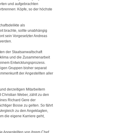
herten und aufgebrachten
verbrennen: Köpfe, so der höchste
haftsdelikte als
it brachte, sollte unabhängig
ont sein Vorgesetzter Andreas
 werden.
ten der Staatsanwaltschaft
bsklima und die Zusammenarbeit
 einem Entwicklungsprozess.
ligen Gruppen bisher separat
menkunft der Angestellten aller
nd derzeitigen Mitarbeitern
t Christian Weber, zählt zu den
eines Richard Gere der
chtiger Bosse zu gelten. So fährt
 Vergleich zu den Angeklagten,
m die eigene Karriere geht,
ie Angestellten von ihrem Chef