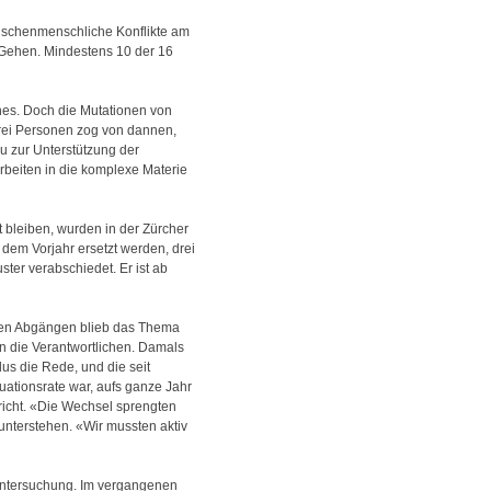
zwischenmenschliche Konflikte am
d Gehen. Mindestens 10 der 16
ches. Doch die Mutationen von
drei Personen zog von dannen,
u zur Unterstützung der
rbeiten in die komplexe Materie
 bleiben, wurden in der Zürcher
t dem Vorjahr ersetzt werden, drei
ter verabschiedet. Er ist ab
ielen Abgängen blieb das Thema
n die Verantwortlichen. Damals
us die Rede, und die seit
uationsrate war, aufs ganze Jahr
richt. «Die Wechsel sprengten
unterstehen. «Wir mussten aktiv
 Untersuchung. Im vergangenen