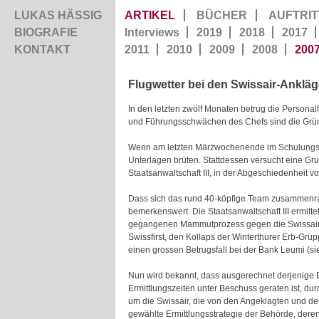
LUKAS HÄSSIG
ARTIKEL
BÜCHER
AUFTRIT
BIOGRAFIE
Interviews
2019
2018
2017
KONTAKT
2011
2010
2009
2008
200
Flugwetter bei den Swissair-Anklä
In den letzten zwölf Monaten betrug die Personal
und Führungsschwächen des Chefs sind die Grün
Wenn am letzten Märzwochenende im Schulungszen
Unterlagen brüten. Stattdessen versucht eine Grup
Staatsanwaltschaft III, in der Abgeschiedenheit 
Dass sich das rund 40-köpfige Team zusammenrauf
bemerkenswert. Die Staatsanwaltschaft III ermitt
gegangenen Mammutprozess gegen die Swissair-Ve
Swissfirst, den Kollaps der Winterthurer Erb-Gr
einen grossen Betrugsfall bei der Bank Leumi (s
Nun wird bekannt, dass ausgerechnet derjenige 
Ermittlungszeiten unter Beschuss geraten ist, dur
um die Swissair, die von den Angeklagten und der
gewählte Ermittlungsstrategie der Behörde, dere