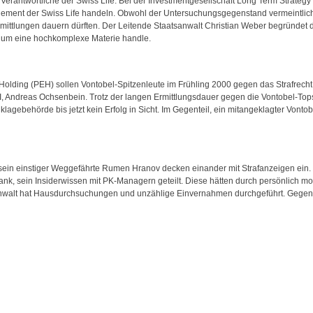
erantwortliche der Swiss Life. Bei der Investmentgesellschaft Long Term Strategy (
ement der Swiss Life handeln. Obwohl der Untersuchungsgegenstand vermeintlich 
rmittlungen dauern dürften. Der Leitende Staatsanwalt Christian Weber begründet di
l um eine hochkomplexe Materie handle.
Holding (PEH) sollen Vontobel-Spitzenleute im Frühling 2000 gegen das Strafrecht
II, Andreas Ochsenbein. Trotz der langen Ermittlungsdauer gegen die Vontobel-Top
lagebehörde bis jetzt kein Erfolg in Sicht. Im Gegenteil, ein mitangeklagter Vontobe
ein einstiger Weggefährte Rumen Hranov decken einander mit Strafanzeigen ein. 
k, sein Insiderwissen mit PK-Managern geteilt. Diese hätten durch persönlich mot
anwalt hat Hausdurchsuchungen und unzählige Einvernahmen durchgeführt. Gegen M