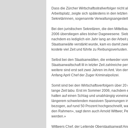
Dass die Zürcher Wirtschaftsstrafverfolger nicht
Arbeitsplatz, zeigte sich spätestens in den letz
Sekretärinnen, sogenannte Verwaltungsangestellte
Bei den juristischen Sekretären, die den Mittel
2006 überstiegen alles bisher Dagewesene. Siebe
nachdem es lediglich ein Jahr lang an der Arbeit
Staatsanwälte verstärkt wurde, kam es damit zwe
kostete viel Zeit und führte zu Reibungsverlusten.
Selbst bei den Staatsanwälten, die entweder vom
Staatsanwaltschaft III in letzter Zeit zahlreiche 
weitere sind erst seit zwei Jahren im Amt. Von de
Anfang April Chef der Zuger Kriminalpolizei.
Somit sind bei den Wirtschaftsverfolgern über 20
lange Zeit tabu. Erst im Sommer 2006, nachdem 
hatten auf einen Schlag und unabhängig voneinan
längerem schwelenden massiven Spannungen innerh
bezogen, auf rund 50 Prozent hochgeschnellt, wa
den Rahmen», sagt denn auch Arnold Wittwer, Pers
werden.»
Wittwers Chef, der Leitende Oberstaatsanwalt An