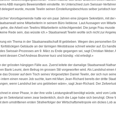
erns ABB mangels Beweismitteln einstellte. Im Unterschied zum Swissair-Verfahre
delegiert wurde, musste Tewlin seinen Einstellungsbeschluss selber juristisch ko
Zürcher Vorortsgemeinde hatte vor ein paar Jahren eine jüngere Sekretärin, mit d
aatsanwalt seine Mitarbeiterin in seinem Büro liebkose. Laut Aussagen von Mitar
 gehe, die Arbeit von Tewlins Mitarbeiterin schlechtgeredet. Die junge Frau musste
ine Rede sein, das wüsste ich.» Staatsanwalt Tewlin wollte sich nicht zur Angele
ierung ein Thema in der Staatsanwaltschaft III geblieben. Wegen des personellen 
fünfstöckigen Gebäude an der lärmigen Weststrasse schnell wieder auf. Es handle 
des Swissair-Prozesses am 9. März zu Ende gegangen sei, sagt Christian Weber.
eint dessen Chef Andreas Brunner kurz und bündig: «Ist erledigt.»
n der grössten hängigen Fälle aus. Zuerst leitete der damalige Staatsanwalt Nath
hen Bank Leumi, dem Betrug im grossen Stil vorgeworfen wird. Als Landshut eine
e das Dossier auf dem Tisch seines Vorgesetzten Daniel Tewlin, der sich nun seine
 intern einen neuen Job suchte, kam mit Marc Jean-Richard bereits der dritte Staat
angen, wenn Landshut bei uns geblieben wäre», sagt Jean-Richard. Der Zeitverlust 
chnet in einer Phase, in der ihre volle Leistungskraft benötigt würde, wird vom Le
e im Sekretariat seien zwar bedenklich, doch die Lage habe sich beruhigt. Ohne We
dem umstrittenen ersten Strafverfolger der Wirtschaftsmetropole ein dickes Lob au