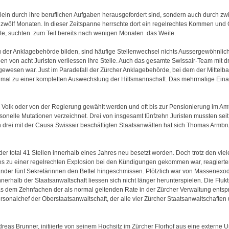
 allein durch ihre beruflichen Aufgaben herausgefordert sind, sondern auch durch 
ten zwölf Monaten. In dieser Zeitspanne herrschte dort ein regelrechtes Kommen un
, suchten ­ zum Teil bereits nach wenigen Monaten ­ das Weite.
bau der Anklagebehörde bilden, sind häufige Stellenwechsel nichts Aussergewöhnli
n von acht Juristen verliessen ihre Stelle. Auch das gesamte Swissair-Team mit 
 gewesen war. Just im Paradefall der Zürcher Anklagebehörde, bei dem der Mittelba
imal zu einer kompletten Auswechslung der Hilfsmannschaft. Das mehrmalige Eina
 Volk oder von der Regierung gewählt werden und oft bis zur Pensionierung im Amt
personelle Mutationen verzeichnet. Drei von insgesamt fünfzehn Juristen mussten sei
n drei mit der Causa Swissair beschäftigten Staatsanwälten hat sich Thomas Armbrus
 der total 41 Stellen innerhalb eines Jahres neu besetzt worden. Doch trotz den v
es zu einer regelrechten Explosion bei den Kündigungen gekommen war, reagierte
der fünf Sekretärinnen den Bettel hingeschmissen. Plötzlich war von Massenexod
alb der Staatsanwaltschaft liessen sich nicht länger herunterspielen. Die Flukt
s dem Zehnfachen der als normal geltenden Rate in der Zürcher Verwaltung entsp
onalchef der Oberstaatsanwaltschaft, der alle vier Zürcher Staatsanwaltschaften 
dreas Brunner, initiierte von seinem Hochsitz im Zürcher Florhof aus eine externe