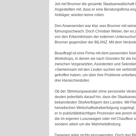
Juli rief Brunner die gesamte Staatsanwaltschaft
Angestellten mit, dass er eine Beratungsfirma en
Ankläger, würden keine rollen.
Den Anwesenden war klar, was Brunner mit seiner
führungsschwach. Doch Christian Weber, der es j
von den Erkenntnissen der externen Untersuchung 
Brunner gegenüber der BILANZ. Mit dem Veränderu
Beauftragt ist eine Firma mit dem passenden Nam
Workshops, in denen sie nach Gründen für die h
zwischen Vorgesetzten, Assistenten und Sekretä
«Gemeinsam mit den Leuten suchen wir verbindlic
getroffen haben, um über ihre Probleme unbefan
drei Hierarchiestufen.
Ob der Stimmungswandel ohne personelle Verände
deuten jedenfalls darauf hin, dass die Staatsanwa
bekanntesten Strafverfolgern des Landes. Mit Fl
helvetischen Wirtschaftsstrafverfolgung zugelegt
er in publizitätsträchtigen Prozessen wie jenem d
die im eigenen Luxuswagen oder mit Chauffeur un
sondern allein um die Wahrheitsfindung.
Dagegen wäre nichts einzuwenden. Doch das Bild d