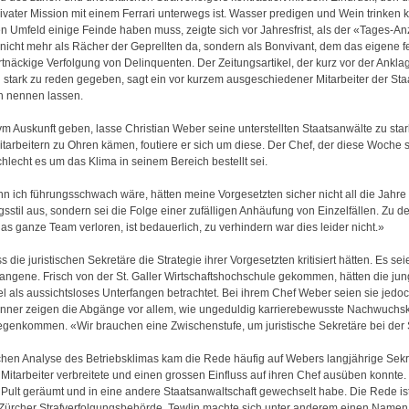
privater Mission mit einem Ferrari unterwegs ist. Wasser predigen und Wein trinken
 Umfeld einige Feinde haben muss, zeigte sich vor Jahresfrist, als der «Tages-An
st nicht mehr als Rächer der Geprellten da, sondern als Bonvivant, dem das eigene 
hartnäckige Verfolgung von Delinquenten. Der Zeitungsartikel, der kurz vor der Ank
tark zu reden gegeben, sagt ein vor kurzem ausgeschiedener Mitarbeiter der Sta
ch nennen lassen.
m Auskunft geben, lasse Christian Weber seine unterstellten Staatsanwälte zu sta
rbeitern zu Ohren kämen, foutiere er sich um diese. Der Chef, der diese Woche se
chlecht es um das Klima in seinem Bereich bestellt sei.
nn ich führungsschwach wäre, hätten meine Vorgesetzten sicher nicht all die Jahre 
sstil aus, sondern sei die Folge einer zufälligen Anhäufung von Einzelfällen. Zu d
 ganze Team verloren, ist bedauerlich, zu verhindern war dies leider nicht.»
 die juristischen Sekretäre die Strategie ihrer Vorgesetzten kritisiert hätten. Es se
angene. Frisch von der St. Galler Wirtschaftshochschule gekommen, hätten die jun
 als aussichtsloses Unterfangen betrachtet. Bei ihrem Chef Weber seien sie jedo
nner zeigen die Abgänge vor allem, wie ungeduldig karrierebewusste Nachwuchskrä
egenkommen. «Wir brauchen eine Zwischenstufe, um juristische Sekretäre bei der
en Analyse des Betriebsklimas kam die Rede häufig auf Webers langjährige Sekre
Mitarbeiter verbreitete und einen grossen Einfluss auf ihren Chef ausüben konnte
 Pult geräumt und in eine andere Staatsanwaltschaft gewechselt habe. Die Rede ist
r Zürcher Strafverfolgungsbehörde. Tewlin machte sich unter anderem einen Namen 