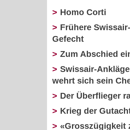
>
Homo Corti
>
Frühere Swissair
Gefecht
>
Zum Abschied ei
>
Swissair-Ankläge
wehrt sich sein Ch
>
Der Überflieger r
>
Krieg der Gutach
>
«Grosszügigkeit 