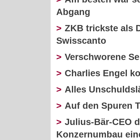
Abgang
>
ZKB trickste als
Swisscanto
>
Verschworene Sei
>
Charlies Engel 
>
Alles Unschulds
>
Auf den Spuren 
>
Julius-Bär-CEO d
Konzernumbau eine 