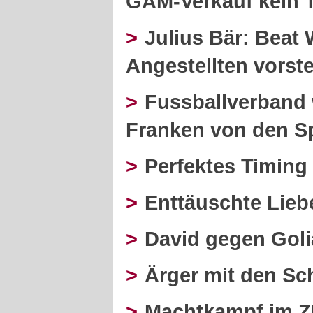
GAM-Verkauf kein
>
Julius Bär: Beat
Angestellten vorst
>
Fussballverband w
Franken von den S
>
Perfektes Timing
>
Enttäuschte Lieb
>
David gegen Goli
>
Ärger mit den Sc
>
Machtkampf im 