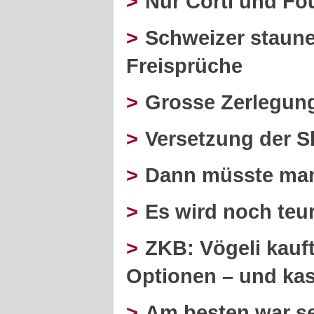
>
Nur Corti und Fo
>
Schweizer staune
Freisprüche
>
Grosse Zerlegun
>
Versetzung der 
>
Dann müsste ma
>
Es wird noch teu
>
ZKB: Vögeli kauft
Optionen – und kas
>
Am besten war s