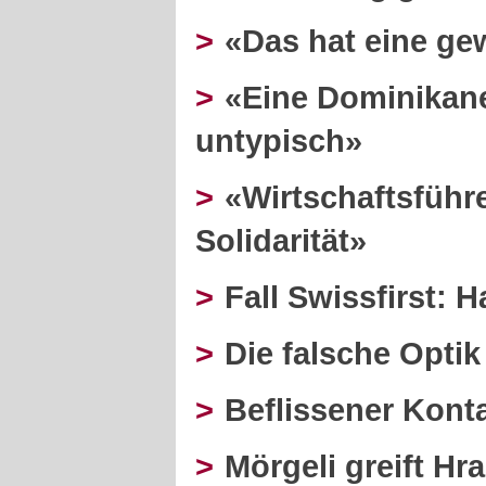
>
«Das hat eine gew
>
«Eine Dominikaner
untypisch»
>
«Wirtschaftsführe
Solidarität»
>
Fall Swissfirst: 
>
Die falsche Optik
>
Beflissener Kont
>
Mörgeli greift Hr