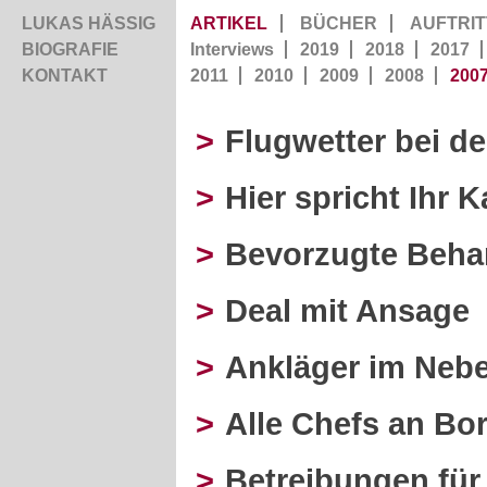
LUKAS HÄSSIG
ARTIKEL
BÜCHER
AUFTRIT
BIOGRAFIE
Interviews
2019
2018
2017
KONTAKT
2011
2010
2009
2008
200
>
Flugwetter bei d
>
Hier spricht Ihr K
>
Bevorzugte Beha
>
Deal mit Ansage
>
Ankläger im Nebe
>
Alle Chefs an Bo
>
Betreibungen für 