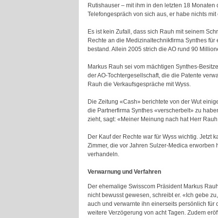
Rutishauser – mit ihm in den letzten 18 Monaten
Telefongespräch von sich aus, er habe nichts mit
Es ist kein Zufall, dass sich Rauh mit seinem Sc
Rechte an die Medizinaltechnikfirma Synthes für 
bestand. Allein 2005 strich die AO rund 90 Milli
Markus Rauh sei vom mächtigen Synthes-Besitzer
der AO-Tochtergesellschaft, die die Patente ver
Rauh die Verkaufsgespräche mit Wyss.
Die Zeitung «Cash» berichtete von der Wut einige
die Partnerfirma Synthes «verscherbelt» zu habe
zieht, sagt: «Meiner Meinung nach hat Herr Rauh
Der Kauf der Rechte war für Wyss wichtig. Jetzt
Zimmer, die vor Jahren Sulzer-Medica erworben 
verhandeln.
Verwarnung und Verfahren
Der ehemalige Swisscom Präsident Markus Rauh w
nicht bewusst gewesen, schreibt er. «Ich gebe zu
auch und verwarnte ihn einerseits persönlich für 
weitere Verzögerung von acht Tagen. Zudem eröff