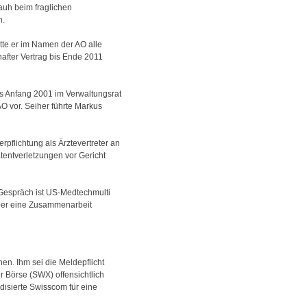
auh beim fraglichen
n.
tte er im Namen der AO alle
hafter Vertrag bis Ende 2011
s Anfang 2001 im Verwaltungsrat
O vor. Seiher führte Markus
pflichtung als Ärztevertreter an
tentverletzungen vor Gericht
 Gespräch ist US-Medtechmulti
über eine Zusammenarbeit
n. Ihm sei die Meldepflicht
r Börse (SWX) offensichtlich
disierte Swisscom für eine