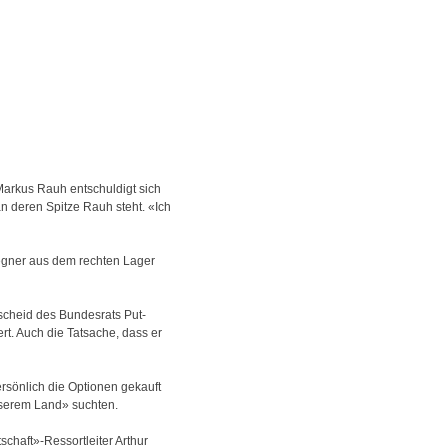
Markus Rauh entschuldigt sich
an deren Spitze Rauh steht. «Ich
Gegner aus dem rechten Lager
tscheid des Bundesrats Put-
t. Auch die Tatsache, dass er
ersönlich die Optionen gekauft
nserem Land» suchten.
schaft»-Ressortleiter Arthur