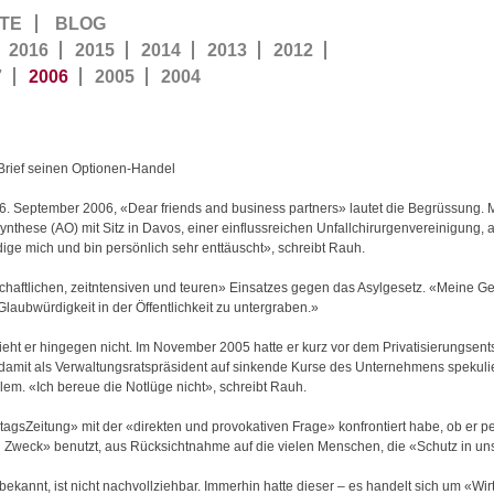
TE
BLOG
2016
2015
2014
2013
2012
7
2006
2005
2004
 Brief seinen Optionen-Handel
6. September 2006, «Dear friends and business partners» lautet die Begrüssung. 
ynthese (AO) mit Sitz in Davos, einer einflussreichen Unfallchirurgenvereinigung, 
ige mich und bin persönlich sehr enttäuscht», schreibt Rauh.
nschaftlichen, zeitntensiven und teuren» Einsatzes gegen das Asylgesetz. «Meine 
Glaubwürdigkeit in der Öffentlichkeit zu untergraben.»
ieht er hingegen nicht. Im November 2005 hatte er kurz vor dem Privatisierungsen
damit als Verwaltungsratspräsident auf sinkende Kurse des Unternehmens spekulier
blem. «Ich bereue die Notlüge nicht», schreibt Rauh.
tagsZeitung» mit der «direkten und provokativen Frage» konfrontiert habe, ob er p
en Zweck» benutzt, aus Rücksichtnahme auf die vielen Menschen, die «Schutz in u
kannt, ist nicht nachvollziehbar. Immerhin hatte dieser – es handelt sich um «Wirt