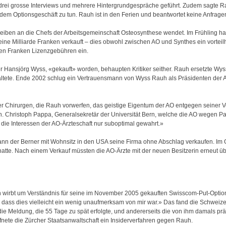
 drei grosse Interviews und mehrere Hintergrundgespräche geführt. Zudem sagte R
 dem Optionsgeschäft zu tun. Rauh ist in den Ferien und beantwortet keine Anfrage
hreiben an die Chefs der Arbeitsgemeinschaft Osteosynthese wendet. Im Frühling ha
eine Milliarde Franken verkauft – dies obwohl zwischen AO und Synthes ein vorteil
onen Franken Lizenzgebühren ein.
 Hansjörg Wyss, «gekauft» worden, behaupten Kritiker seither. Rauh ersetzte Wys
waltete. Ende 2002 schlug ein Vertrauensmann von Wyss Rauh als Präsidenten der A
r Chirurgen, die Rauh vorwerfen, das geistige Eigentum der AO entgegen seiner Ver
n. Christoph Pappa, Generalsekretär der Universität Bern, welche die AO wegen Pa
 die Interessen der AO-Ärzteschaft nur suboptimal gewahrt.»
 kann der Berner mit Wohnsitz in den USA seine Firma ohne Abschlag verkaufen. Im
hatte. Nach einem Verkauf müssten die AO-Ärzte mit der neuen Besitzerin erneut 
irbt um Verständnis für seine im November 2005 gekauften Swisscom-Put-Optione
, dass dies vielleicht ein wenig unaufmerksam von mir war.» Das fand die Schweize
die Meldung, die 55 Tage zu spät erfolgte, und andererseits die von ihm damals prä
nete die Zürcher Staatsanwaltschaft ein Insiderverfahren gegen Rauh.