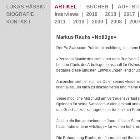
LUKAS HÄSSIG
ARTIKEL
BÜCHER
AUFTRIT
BIOGRAFIE
Interviews
2019
2018
2017
KONTAKT
2011
2010
2009
2008
200
Markus Rauhs «Notlüge»
Der Ex-Swisscom-Präsident rechtfertigt in einem
«Personal Manifesto» steht über dem Brief vom 2
bei den Chefs der Arbeitsgemeinschaft für Osteos
bedaure diese jüngsten Entwicklungen, entschuld
Ansonsten sieht er sich als Opfer seines «leide
taten alles, um mich zu diskreditieren und meine 
Seine mögliche Mitschuld am Vertrauensverlust s
Optionen für seine Swisscom-Aktien gekauft und 
das Geschäft zuerst leugnete, ist für ihn kein Pro
Als ihn ein ihm «unbekannter Journalist der Sonn
hätte, habe er eine «Notlüge» für «einen höher
Die Behauptung Rauhs, der Journalist sei ihm unbe