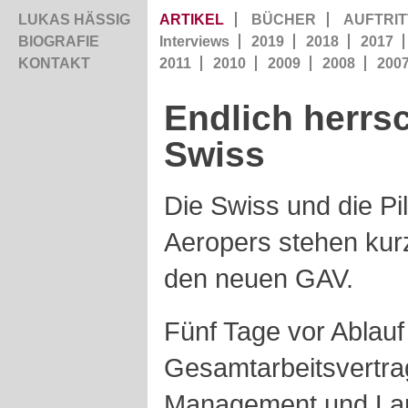
LUKAS HÄSSIG
ARTIKEL
BÜCHER
AUFTRIT
BIOGRAFIE
Interviews
2019
2018
2017
KONTAKT
2011
2010
2009
2008
200
Endlich herrsc
Swiss
Die Swiss und die P
Aeropers stehen kurz
den neuen GAV.
Fünf Tage vor Ablauf
Gesamtarbeitsvertra
Management und Lang