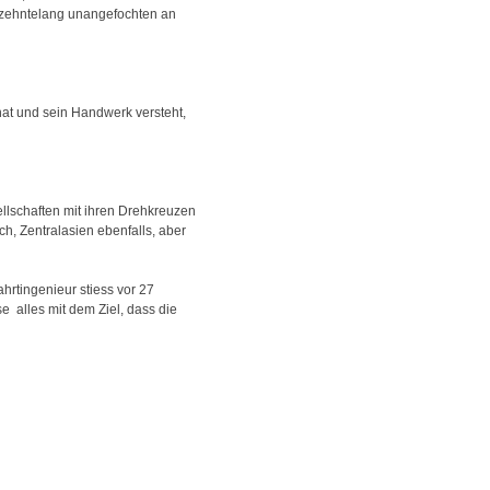
hrzehntelang unangefochten an
at und sein Handwerk versteht,
llschaften mit ihren Drehkreuzen
h, Zentralasien ebenfalls, aber
ahrtingenieur stiess vor 27
 ­ alles mit dem Ziel, dass die