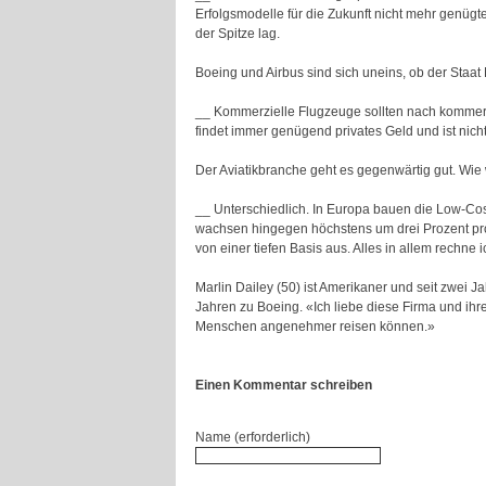
Erfolgsmodelle für die Zukunft nicht mehr genüg
der Spitze lag.
Boeing und Airbus sind sich uneins, ob der Staat
__ Kommerzielle Flugzeuge sollten nach kommerz
findet immer genügend privates Geld und ist nich
Der Aviatikbranche geht es gegenwärtig gut. Wie 
__ Unterschiedlich. In Europa bauen die Low-Cos
wachsen hingegen höchstens um drei Prozent pro 
von einer tiefen Basis aus. Alles in allem rechne
Marlin Dailey (50) ist Amerikaner und seit zwei Ja
Jahren zu Boeing. «Ich liebe diese Firma und ihre
Menschen angenehmer reisen können.»
Einen Kommentar schreiben
Name (erforderlich)