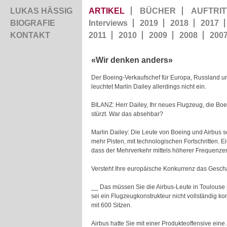
LUKAS HÄSSIG
ARTIKEL
BÜCHER
AUFTRIT
BIOGRAFIE
Interviews
2019
2018
2017
KONTAKT
2011
2010
2009
2008
200
«Wir denken anders»
Der Boeing-Verkaufschef für Europa, Russland un
leuchtet Marlin Dailey allerdings nicht ein.
BILANZ: Herr Dailey, Ihr neues Flugzeug, die Boe
stürzt. War das absehbar?
Marlin Dailey: Die Leute von Boeing und Airbus s
mehr Pisten, mit technologischen Fortschritten. 
dass der Mehrverkehr mittels höherer Frequenzen
Versteht Ihre europäische Konkurrenz das Geschä
__ Das müssen Sie die Airbus-Leute in Toulouse u
sei ein Flugzeugkonstrukteur nicht vollständig ko
mit 600 Sitzen.
Airbus hatte Sie mit einer Produkteoffensive ein