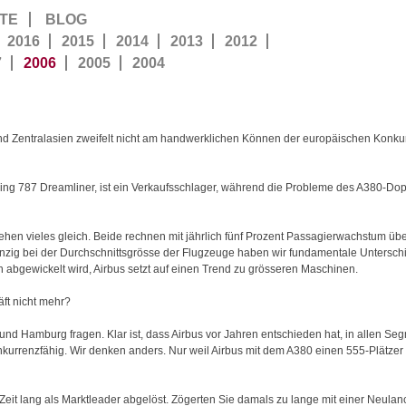
TE
BLOG
2016
2015
2014
2013
2012
7
2006
2005
2004
d Zentralasien zweifelt nicht am handwerklichen Können der europäischen Konkurr
ing 787 Dreamliner, ist ein Verkaufsschlager, während die Probleme des A380-Dopp
ehen vieles gleich. Beide rechnen mit jährlich fünf Prozent Passagierwachstum übe
Einzig bei der Durchschnittsgrösse der Flugzeuge haben wir fundamentale Untersch
 abgewickelt wird, Airbus setzt auf einen Trend zu grösseren Maschinen.
ft nicht mehr?
nd Hamburg fragen. Klar ist, dass Airbus vor Jahren entschieden hat, in allen Se
nkurrenzfähig. Wir denken anders. Nur weil Airbus mit dem A380 einen 555-Plätzer 
e Zeit lang als Marktleader abgelöst. Zögerten Sie damals zu lange mit einer Neula