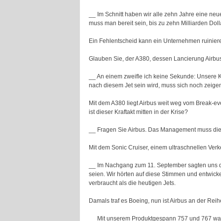
__ Im Schnitt haben wir alle zehn Jahre eine neu
muss man bereit sein, bis zu zehn Milliarden Dolla
Ein Fehlentscheid kann ein Unternehmen ruinier
Glauben Sie, der A380, dessen Lancierung Airbus
__ An einem zweifle ich keine Sekunde: Unsere K
nach diesem Jet sein wird, muss sich noch zeige
Mit dem A380 liegt Airbus weit weg vom Break-e
ist dieser Kraftakt mitten in der Krise?
__ Fragen Sie Airbus. Das Management muss die
Mit dem Sonic Cruiser, einem ultraschnellen Verk
__ Im Nachgang zum 11. September sagten uns die
seien. Wir hörten auf diese Stimmen und entwickel
verbraucht als die heutigen Jets.
Damals traf es Boeing, nun ist Airbus an der Re
__ Mit unserem Produktgespann 757 und 767 war