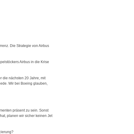
enz. Die Strategie von Airbus
elstöckers Airbus in die Krise
r die nächsten 20 Jahre, mit
iede. Wir bei Boeing glauben,
gmenten präsent zu sein. Sonst
hat, planen wir sicher keinen Jet
ncierung?