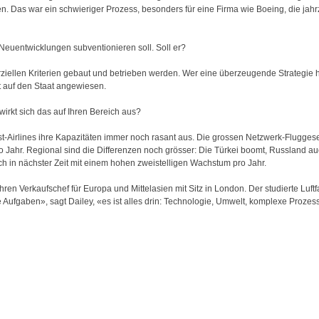
ten. Das war ein schwieriger Prozess, besonders für eine Firma wie Boeing, die ja
 Neuentwicklungen subventionieren soll. Soll er?
iellen Kriterien gebaut und betrieben werden. Wer eine überzeugende Strategie h
t auf den Staat angewiesen.
wirkt sich das auf Ihren Bereich aus?
t-Airlines ihre Kapazitäten immer noch rasant aus. Die grossen Netzwerk-Fluggese
Jahr. Regional sind die Differenzen noch grösser: Die Türkei boomt, Russland auc
 ich in nächster Zeit mit einem hohen zweistelligen Wachstum pro Jahr.
hren Verkaufschef für Europa und Mittelasien mit Sitz in London. Der studierte Luftf
 Aufgaben», sagt Dailey, «es ist alles drin: Technologie, Umwelt, komplexe Prozesse