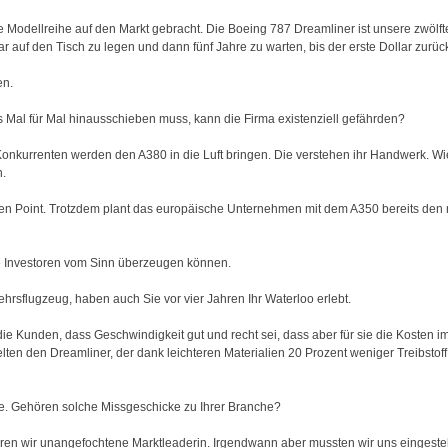
e Modellreihe auf den Markt gebracht. Die Boeing 787 Dreamliner ist unsere zwölf
r auf den Tisch zu legen und dann fünf Jahre zu warten, bis der erste Dollar zurückf
en.
 Mal für Mal hinausschieben muss, kann die Firma existenziell gefährden?
onkurrenten werden den A380 in die Luft bringen. Die verstehen ihr Handwerk. Wi
n.
ven Point. Trotzdem plant das europäische Unternehmen mit dem A350 bereits den 
 Investoren vom Sinn überzeugen können.
ehrsflugzeug, haben auch Sie vor vier Jahren Ihr Waterloo erlebt.
 Kunden, dass Geschwindigkeit gut und recht sei, dass aber für sie die Kosten im
ten den Dreamliner, der dank leichteren Materialien 20 Prozent weniger Treibstoff 
ihe. Gehören solche Missgeschicke zu Ihrer Branche?
en wir unangefochtene Marktleaderin. Irgendwann aber mussten wir uns eingeste